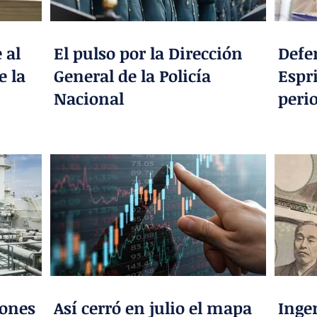
 al
El pulso por la Dirección
Defen
e la
General de la Policía
Espri
Nacional
peri
iones
Así cerró en julio el mapa
Inge