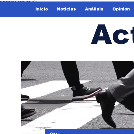
crossorigin="anonymous">
Inicio
Noticias
Análisis
Opinión
Ac