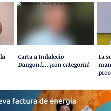
 la
Carta a Indalecio
La s
Dangond… ¡con categoría!
mano
proc