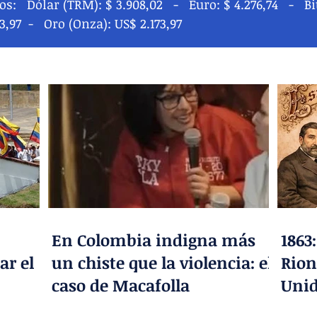
s: Dólar (TRM): $ 3.908,02 - Euro: $ 4.276,74 - Bit
83,97 - Oro (Onza): US$ 2.173,97
En Colombia indigna más
1863
ar el
un chiste que la violencia: el
Rion
caso de Macafolla
Unid