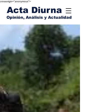
crossorigin="anonymous">
Acta Diurna
Opinión, Análisis y Actualidad