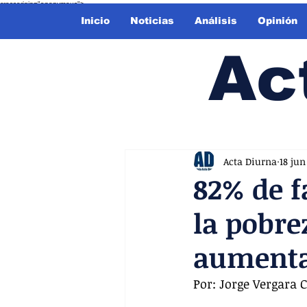
crossorigin="anonymous">
Inicio
Noticias
Análisis
Opinión
Ac
Acta Diurna
18 jun
82% de f
la pobre
aument
Por: Jorge Vergara C