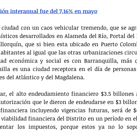
ción interanual fue del 7,16% en mayo
a ciudad con un caos vehicular tremendo, que se ag
ísticos desarrollados en Alameda del Río, Portal del N
llorquín, que si bien esta ubicado en Puerto Colomb
habitantes al igual que las otras urbanizaciones circu
dad económica y social es con Barranquilla, más q
illa es una ciudad receptora en el día de personas
es del Atlántico y del Magdalena.
ar, el alto endeudamiento financiero $3.5 billones 
autorización que le dieron de endeudarse en $3 billon
inanciera incluyendo vigencias futuras, será de $6.
iabilidad financiera del Distrito en un período en el 
ntar los impuestos, porque estos ya no lo sopo