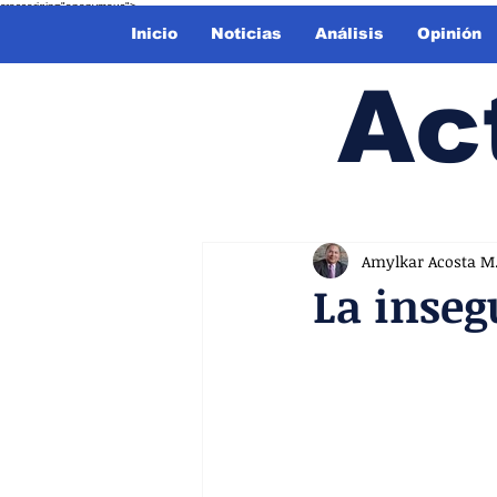
crossorigin="anonymous">
Inicio
Noticias
Análisis
Opinión
Ac
Amylkar Acosta M
La inseg