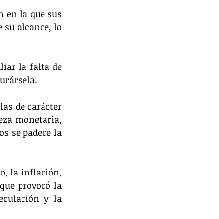
 en la que sus 
 su alcance, lo 
ar la falta de 
urársela.
as de carácter 
eza monetaria, 
s se padece la 
 la inflación, 
ue provocó la 
culación y la 