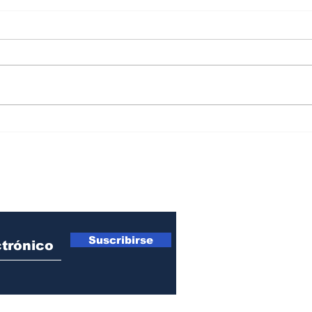
El capricho de De la
Con 
Espriella de gobernar fuera
maco
de Bogotá
ro Newsletter
Suscribirse