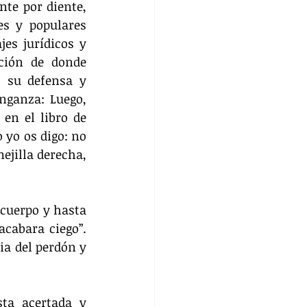
nte por diente, 
s y populares 
es jurídicos y 
ción de donde 
 su defensa y 
ganza: Luego, 
en el libro de 
 yo os digo: no 
ejilla derecha, 
 cuerpo y hasta 
cabara ciego”. 
a del perdón y 
ta acertada y 