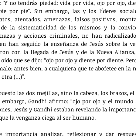
 "Y no tendrás piedad: vida por vida, ojo por ojo, die
 por pie". Sin embargo, las y los líderes sociale
atos, atentados, amenazas, falsos positivos, montaj
r de la sistematicidad de los mismos y la convic
nazas y acciones criminales, no han radicalizado
en han seguido la enseñanza de Jesús sobre la ven
ron con la llegada de Jesús y de la Nueva Alianza, 
oído que se dijo: “ojo por ojo y diente por diente. Pero
malo; antes bien, a cualquiera que te abofetee en la m
 otra (…)”.
uesto las dos mejillas, sino la cabeza, los brazos, el
 embargo, Gandhi afirmo: “ojo por ojo y el mundo a
nes, Jesús y Gandhi estaban revelando la importanci
rque la venganza ciega al ser humano.
e importancia analizar, reflexionar y dar respues