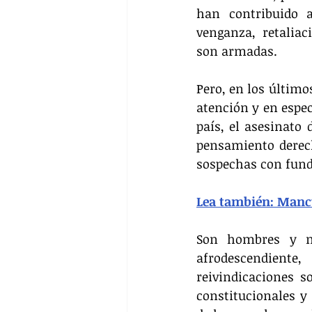
han contribuido a
venganza, retalia
son armadas.
Pero, en los último
atención y en espec
país, el asesinato 
pensamiento derech
sospechas con fun
Lea también: 
Mancu
Son hombres y muj
afrodescendiente
reivindicaciones s
constitucionales y