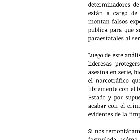
determinadores de 
están a cargo de
montan falsos exped
publica para que s
paraestatales al se
Luego de este análi
lideresas protege
asesina en serie, b
el narcotráfico qu
libremente con el b
Estado y por supu
acabar con el cri
evidentes de la “im
Si nos remontáramo
formulada, ¿cómo p