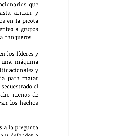
cionarios que 
asta arman y 
s en la picota 
entes a grupos 
ta banqueros.
 los líderes y 
e una máquina 
ltinacionales y 
ia para matar 
secuestrado el 
ucho menos de 
an los hechos 
 a la pregunta 
e y defender a 