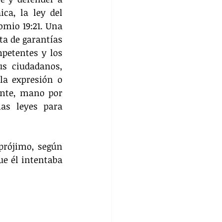
a, la ley del 
mio 19:21. Una 
ta de garantías 
petentes y los 
s ciudadanos, 
a expresión o 
ente, mano por 
as leyes para 
prójimo, según 
e él intentaba 