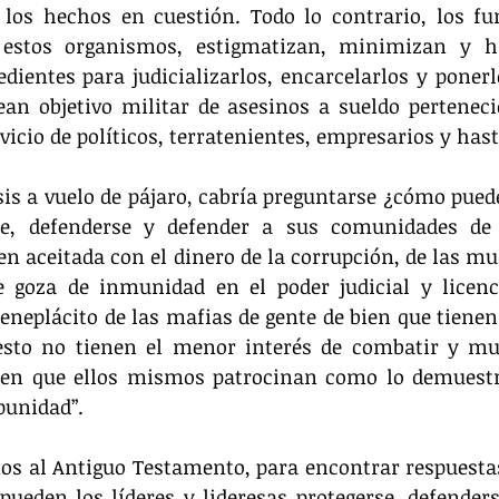
los hechos en cuestión. Todo lo contrario, los fun
 estos organismos, estigmatizan, minimizan y h
ientes para judicializarlos, encarcelarlos y ponerlo
ean objetivo militar de asesinos a sueldo perteneci
rvicio de políticos, terratenientes, empresarios y has
sis a vuelo de pájaro, cabría preguntarse ¿cómo pueden
rse, defenderse y defender a sus comunidades d
ien aceitada con el dinero de la corrupción, de las mu
e goza de inmunidad en el poder judicial y licenc
eneplácito de las mafias de gente de bien que tienen 
esto no tienen el menor interés de combatir y m
men que ellos mismos patrocinan como lo demuestr
punidad”.
s al Antiguo Testamento, para encontrar respuestas
ueden los líderes y lideresas protegerse, defenders