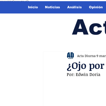
crossorigin="anonymous">
Inicio
Noticias
Análisis
Opinión
Ac
Acta Diurna
9 mar
¿Ojo por
Por: Edwin Doria