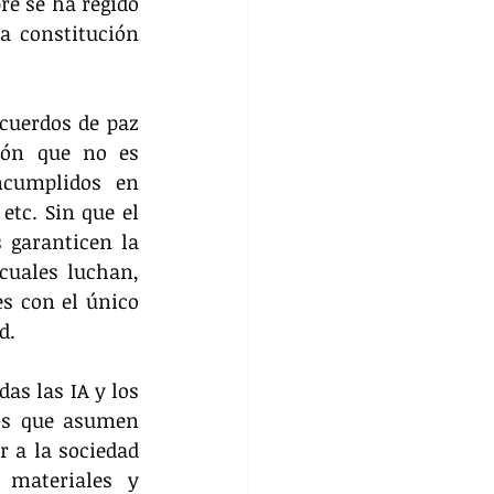
e se ha regido 
a constitución 
cuerdos de paz 
ión que no es 
ncumplidos en 
tc. Sin que el 
 garanticen la 
uales luchan, 
s con el único 
d. 
as las IA y los 
os que asumen 
 a la sociedad 
materiales y 