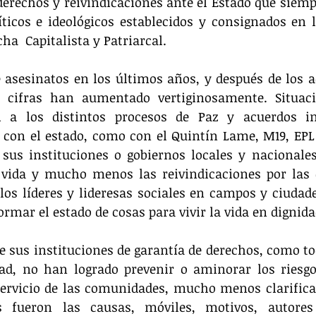
derechos y reivindicaciones ante el Estado que siempr
íticos e ideológicos establecidos y consignados en l
cha  Capitalista y Patriarcal.
 asesinatos en los últimos años, y después de los a
 cifras han aumentado vertiginosamente. Situac
ori a los distintos procesos de Paz y acuerdos i
con el estado, como con el Quintín Lame, M19, EPL e
 sus instituciones o gobiernos locales y nacionales
 vida y mucho menos las reivindicaciones por las c
os líderes y lideresas sociales en campos y ciudade
ormar el estado de cosas para vivir la vida en dignida
de sus instituciones de garantía de derechos, como tod
dad, no han logrado prevenir o aminorar los riesg
servicio de las comunidades, mucho menos clarificar
 fueron las causas, móviles, motivos, autores 