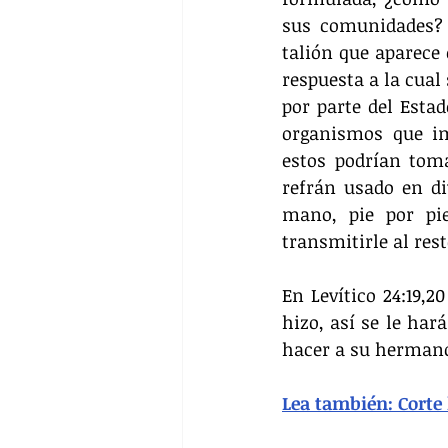
sus comunidades? 
talión que aparece 
respuesta a la cual 
por parte del Estad
organismos que im
estos podrían toma
refrán usado en div
mano, pie por pie
transmitirle al rest
En Levítico 24:19,2
hizo, así se le har
hacer a su hermano.
Lea también: Corte 