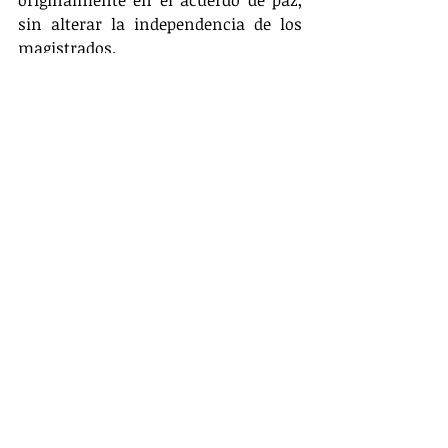
originalmente en el acuerdo de paz, 
sin alterar la independencia de los 
magistrados.
Lea también: El reto de De la Espriella 
es devolverle la tranquilidad a los 
territorios
Sin fusión de ministerios 
y libre de impedimentos
Finalmente, el jurista descartó que se 
vaya a ejecutar a corto plazo una 
fusión entre los Ministerios de 
Justicia e Interior, confirmando 
además que la solicitud de Abelardo 
de la Espriella es que lo acompañe al 
frente de la cartera judicial durante 