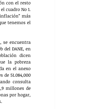
n con el resto 
el cuadro No 1. 
inflación” más 
que tenemos el 
 se encuentra 
b del DANE, en 
blación dicen 
e la pobreza 
da en el anexo 
 de 51.084,000 
ando consulta 
9 millones de 
nas por hogar, 
s.