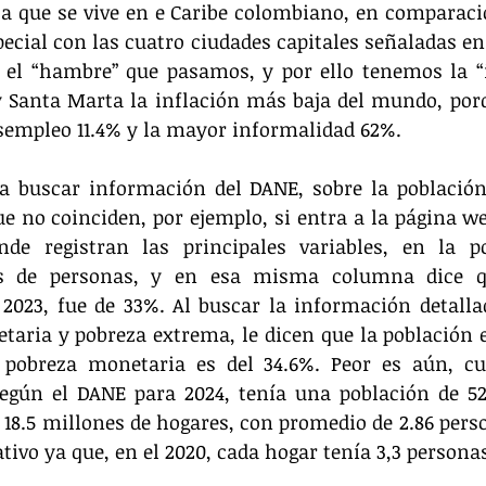
a que se vive en e Caribe colombiano, en comparació
pecial con las cuatro ciudades capitales señaladas en 
a el “hambre” que pasamos, y por ello tenemos la “
y Santa Marta la inflación más baja del mundo, por
sempleo 11.4% y la mayor informalidad 62%.
 buscar información del DANE, sobre la población,
ue no coinciden, por ejemplo, si entra a la página we
de registran las principales variables, en la po
es de personas, y en esa misma columna dice qu
2023, fue de 33%. Al buscar la información detalla
aria y pobreza extrema, le dicen que la población es
 pobreza monetaria es del 34.6%. Peor es aún, cu
egún el DANE para 2024, tenía una población de 52,
18.5 millones de hogares, con promedio de 2.86 perso
tivo ya que, en el 2020, cada hogar tenía 3,3 persona