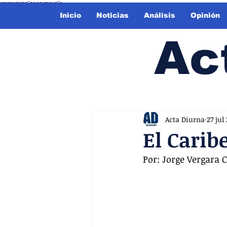
crossorigin="anonymous">
Inicio
Noticias
Análisis
Opinión
Ac
Acta Diurna
27 jul
El Carib
Por: Jorge Vergara 