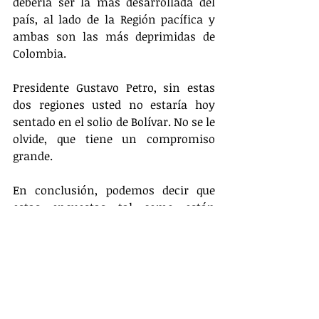
debería ser la más desarrollada del 
país, al lado de la Región pacífica y 
ambas son las más deprimidas de 
Colombia. 
Presidente Gustavo Petro, sin estas 
dos regiones usted no estaría hoy 
sentado en el solio de Bolívar. No se le 
olvide, que tiene un compromiso 
grande.
En conclusión, podemos decir que 
estas encuestas tal como están 
diseñadas la mayoría de las veces 
tienden a influir en la respuesta del 
entrevistado a través del sistema de 
preguntas, y la mayoría de las veces 
son preguntas generales como que 
opina sobre la gestión del presidente 