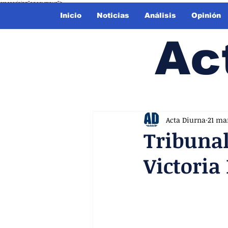
crossorigin="anonymous">
Inicio
Noticias
Análisis
Opinión
Ac
Acta Diurna
21 ma
Tribunal
Victoria