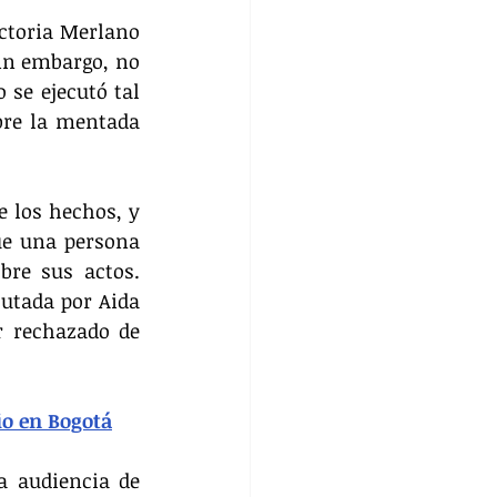
ctoria Merlano 
in embargo, no 
 se ejecutó tal 
re la mentada 
 los hechos, y 
ue una persona 
re sus actos. 
utada por Aida 
 rechazado de 
io en Bogotá
a audiencia de 