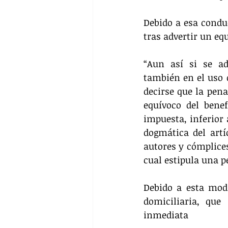
Debido a esa conduc
tras advertir un eq
“Aun así si se a
también en el uso d
decirse que la pen
equívoco del benef
impuesta, inferior 
dogmática del artí
autores y cómplices
cual estipula una pe
Debido a esta modi
domiciliaria, que
inmediata