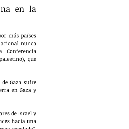
na en la 
por más países 
nacional nunca 
 Conferencia 
alestino), que 
 de Gaza sufre 
rra en Gaza y 
es de Israel y 
nces hacia una 
osa escalada”, 