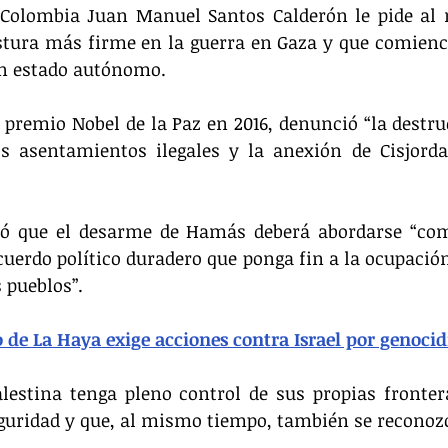
 Colombia Juan Manuel Santos Calderón le pide al 
ura más firme en la guerra en Gaza y que comience
n estado autónomo.
 premio Nobel de la Paz en 2016, denunció “la destruc
s asentamientos ilegales y la anexión de Cisjorda
inó que el desarme de Hamás deberá abordarse “com
uerdo político duradero que ponga fin a la ocupación 
 pueblos”.
 de La Haya exige acciones contra Israel por genocid
estina tenga pleno control de sus propias fronteras
guridad y que, al mismo tiempo, también se reconozc