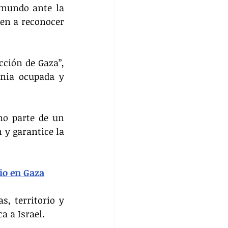
mundo ante la 
n a reconocer 
ción de Gaza”, 
nia ocupada y 
o parte de un 
y garantice la 
io en Gaza
, territorio y 
a a Israel.