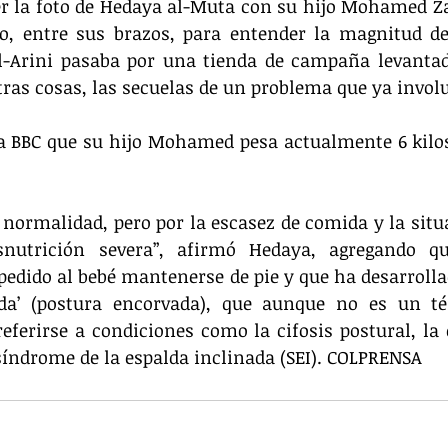
er la foto de Hedaya al-Muta con su hijo Mohamed Z
o, entre sus brazos, para entender la magnitud del
-Arini pasaba por una tienda de campaña levantada
tras cosas, las secuelas de un problema que ya invo
a BBC que su hijo Mohamed pesa actualmente 6 kilos
normalidad, pero por la escasez de comida y la situa
nutrición severa”, afirmó Hedaya, agregando qu
edido al bebé mantenerse de pie y que ha desarrolla
ida’ (postura encorvada), que aunque no es un t
eferirse a condiciones como la cifosis postural, la
índrome de la espalda inclinada (SEI). COLPRENSA