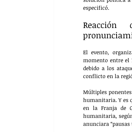
especificó.
Reacción 
pronunciami
El evento, organi
momento entre el 1
debido a los ataqu
conflicto en la regi
Múltiples ponentes 
humanitaria. Y es q
en la Franja de G
humanitaria, según 
anunciara “pausas t