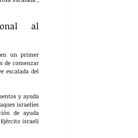
onal al 
 en un primer 
es de comenzar 
e escalada del 
mentos y ayuda 
ques israelíes 
ción de ayuda 
ército israelí 