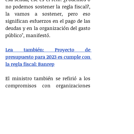
no podemos sostener la regla fiscal?, 
la vamos a sostener, pero eso 
significan esfuerzos en el pago de las 
deudas y en la organización del gasto 
público", manifestó.
Lea también: Proyecto de 
presupuesto para 2023 es cumple con 
la regla fiscal: Banrep
El ministro también se refirió a los 
compromisos con organizaciones 
internacionales, como el Fondo 
Monetario Internacional (FMI), y 
cómo estos afectan las obligaciones 
de pago y el manejo de la deuda. 
Enfatizó que ciertos pagos son 
ineludibles y deben ser priorizados en 