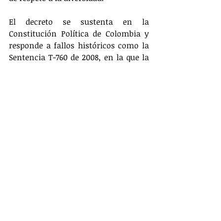
El decreto se sustenta en la 
Constitución Política de Colombia y 
responde a fallos históricos como la 
Sentencia T-760 de 2008, en la que la 
Corte Constitucional reafirmó que la 
salud es un derecho fundamental 
autónomo, y a decisiones que exigen 
al Estado garantizar el acceso efectivo 
a la salud, incluso en zonas donde no 
sea rentable para el sector privado​.
Lea también: Los nueve votos que 
definirían (de nuevo) la reforma a la 
salud
¿Qué sigue?