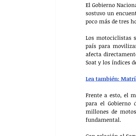
El Gobierno Naciona
sostuvo un encuentr
poco más de tres h
Los motociclistas 
país para moviliza
afecta directamente
Soat y los índices d
Lea también: Matrí
Frente a esto, el 
para el Gobierno 
millones de motos
fundamental.
Con relación al Seg