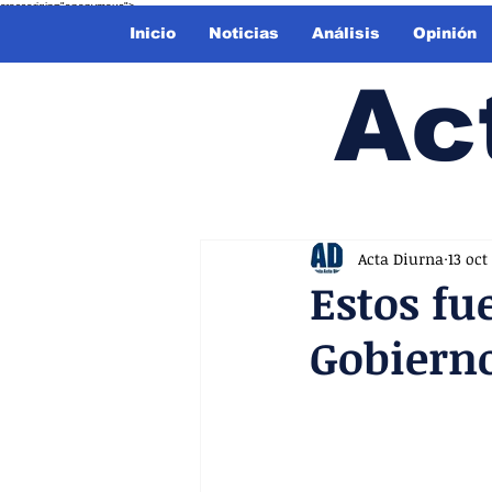
crossorigin="anonymous">
Inicio
Noticias
Análisis
Opinión
Ac
Acta Diurna
13 oct
Estos fu
Gobierno