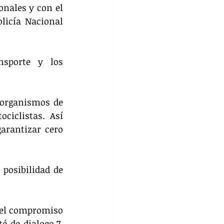
onales y con el 
licía Nacional 
nsporte y los 
 organismos de 
iclistas. Así 
rantizar cero 
 posibilidad de 
 el compromiso 
 de dialogo.7. 