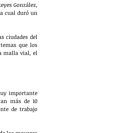
eyes González, 
a cual duró un 
s ciudades del 
temas que los 
malla vial, el 
muy importante 
tan más de 10 
te de trabajo 
de las mayores 