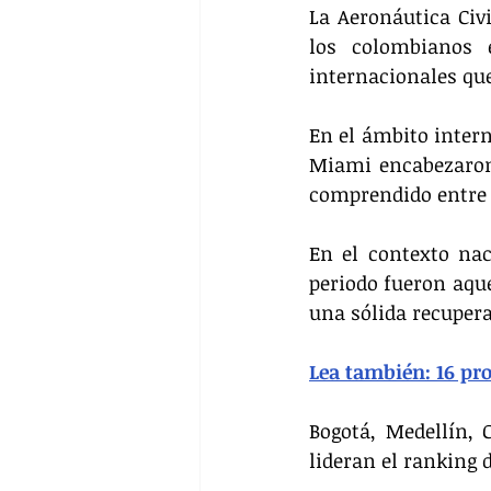
La Aeronáutica Civi
los colombianos 
internacionales qu
En el ámbito inter
Miami encabezaron l
comprendido entre 
En el contexto na
periodo fueron aque
una sólida recuper
Lea también: 
16 pr
Bogotá, Medellín, 
lideran el ranking 