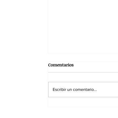
Comentarios
Escribir un comentario...
SPEC reanuda operaciones y
fortalece el sistema