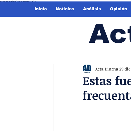
crossorigin="anonymous">
Inicio
Noticias
Análisis
Opinión
Ac
Acta Diurna
29 dic
Estas fu
frecuent