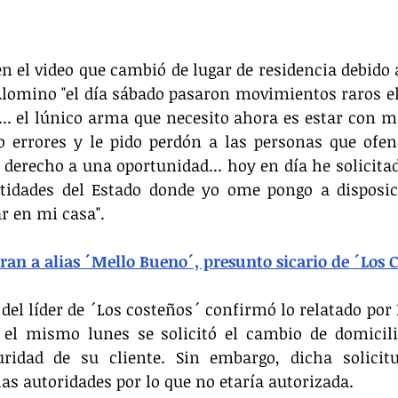
n el video que cambió de lugar de residencia debido 
Alomino "el día sábado pasaron movimientos raros el
.. el lúnico arma que necesito ahora es estar con mi 
 errores y le pido perdón a las personas que ofendí
erecho a una oportunidad... hoy en día he solicitado a
ntidades del Estado donde yo ome pongo a disposici
ar en mi casa".
an a alias ´Mello Bueno´, presunto sicario de ´Los 
del líder de ´Los costeños´ confirmó lo relatado por 
 el mismo lunes se solicitó el cambio de domicilio
ridad de su cliente. Sin embargo, dicha solicit
as autoridades por lo que no etaría autorizada.