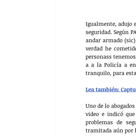
Igualmente, adujo e
seguridad. Según P
andar armado (sic).
verdad he cometido
personass tenemos d
a a la Policía a e
tranquilo, para est
Lea también: Captur
Uno de lo abogados 
video e indicó que
problemas de segu
tramitada aún por l