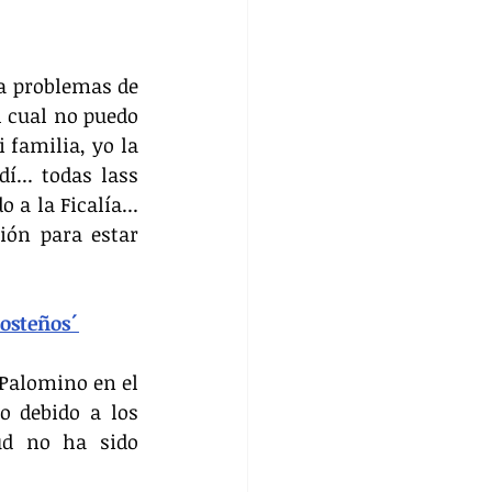
a problemas de 
 cual no puedo 
familia, yo la 
... todas lass 
 la Ficalía... 
ón para estar 
Costeños´
Palomino en el 
 debido a los 
ud no ha sido 