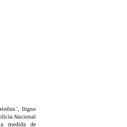
teños´, Digno 
licía Nacional 
a medida de 