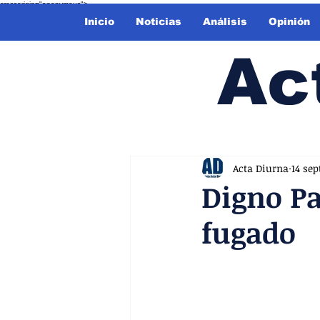
crossorigin="anonymous">
Inicio
Noticias
Análisis
Opinión
Ac
Acta Diurna
14 sep
Digno P
fugado