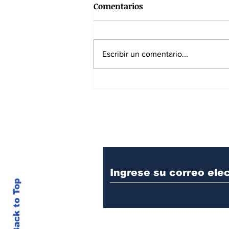
Comentarios
Escribir un comentario...
La seguridad estará en
manos de una funcionaria
procesada penalmente
Suscríbase a nuest
Back to Top