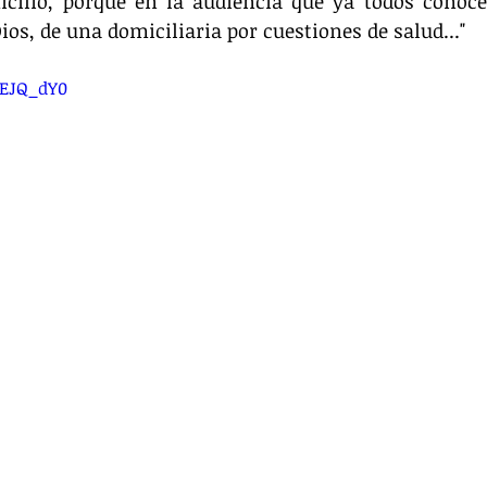
ilio, porque en la audiencia que ya todos conocen
Dios, de una domiciliaria por cuestiones de salud..."
cEJQ_dY0