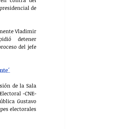
residencial de 
nente Vladimir 
idió detener 
oceso del jefe 
nte´
ión de la Sala 
lectoral -CNE- 
ública Gustavo 
pes electorales 