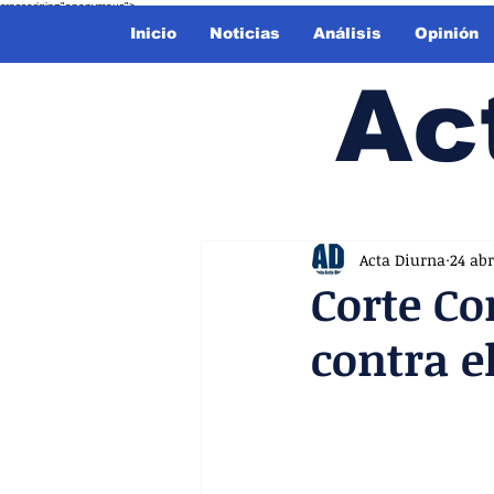
crossorigin="anonymous">
Inicio
Noticias
Análisis
Opinión
Ac
Acta Diurna
24 abr
Corte Co
contra e