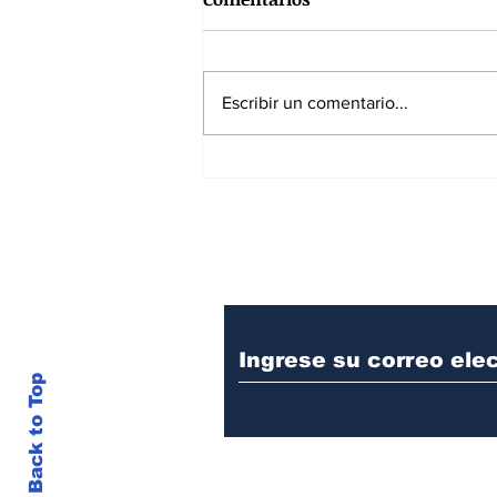
Escribir un comentario...
De la Espriella excluye al
presidente de la JEP de la
posesión presidencial
Suscríbase a nuest
Back to Top