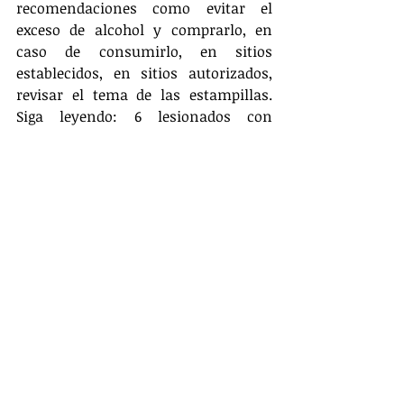
recomendaciones como evitar el 
exceso de alcohol y comprarlo, en 
caso de consumirlo, en sitios 
establecidos, en sitios autorizados, 
revisar el tema de las estampillas. 
Siga leyendo: 6 lesionados con 
pólvora en Barranquilla, entre ellos 
un menor de 10 años
“Un mensaje que damos también a 
toda la comunidad, a todos los 
barranquilleros, es que contamos con 
Charlemos en caso de cualquier 
situación de salud mental, pues 
tenemos nuestra línea 318-8044000. 
Porque sabemos que hay muchas 
personas que, en esta época, que es 
muy emotiva, porque no tienen su 
familia, porque están lejos, pues esa 