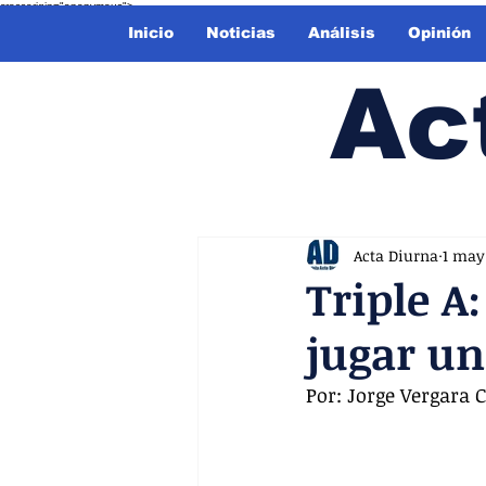
crossorigin="anonymous">
Inicio
Noticias
Análisis
Opinión
Ac
Acta Diurna
1 may
Triple A
jugar un
Por: Jorge Vergara 