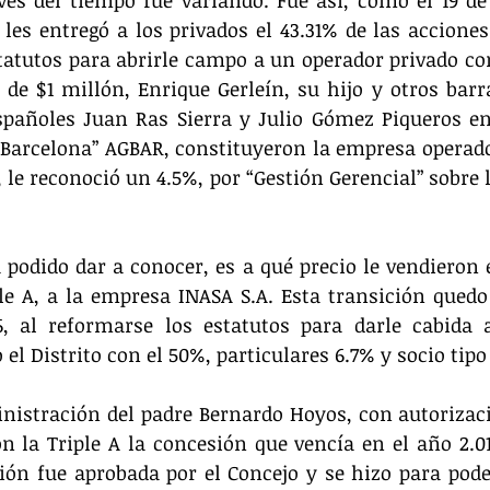
vés del tiempo fue variando. Fue así, como el 19 de
 les entregó a los privados el 43.31% de las acciones 
atutos para abrirle campo a un operador privado con
 de $1 millón, Enrique Gerleín, su hijo y otros barra
spañoles Juan Ras Sierra y Julio Gómez Piqueros en
Barcelona” AGBAR, constituyeron la empresa operado
 le reconoció un 4.5%, por “Gestión Gerencial” sobre l
podido dar a conocer, es a qué precio le vendieron el
le A, a la empresa INASA S.A. Esta transición quedo s
, al reformarse los estatutos para darle cabida a
el Distrito con el 50%, particulares 6.7% y socio tipo
nistración del padre Bernardo Hoyos, con autorizaci
 la Triple A la concesión que vencía en el año 2.01
ión fue aprobada por el Concejo y se hizo para poder