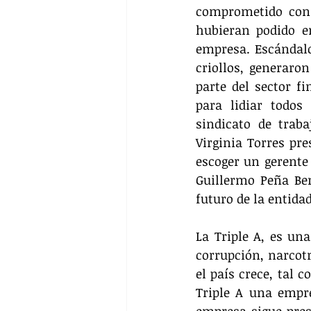
comprometido con 
hubieran podido en
empresa. Escándalo
criollos, generaron
parte del sector fi
para lidiar todo
sindicato de trab
Virginia Torres pre
escoger un gerente 
Guillermo Peña Ber
futuro de la entidad
La Triple A, es un
corrupción, narcotr
el país crece, tal c
Triple A una empre