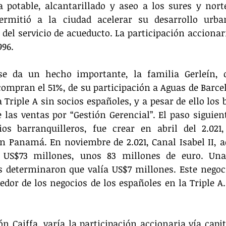
 potable, alcantarillado y aseo a los sures y norte
ermitió a la ciudad acelerar su desarrollo urba
 del servicio de acueducto. La participación accionar
996.
se da un hecho importante, la familia Gerleín, c
compran el 51%, de su participación a Aguas de Barce
 Triple A sin socios españoles, y a pesar de ello los 
 las ventas por “Gestión Gerencial”. El paso siguient
ios barranquilleros, fue crear en abril del 2.021
n Panamá. En noviembre de 2.021, Canal Isabel II, ad
 US$73 millones, unos 83 millones de euro. Una
 determinaron que valía US$7 millones. Este negocio
edor de los negocios de los españoles en la Triple A.
n Caiffa, varía la participación accionaria vía capita