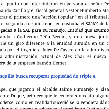
 el punto que intervinieron en persona el señor Pr
nando Carillo y el fiscal general Néstor Humberto Mar
rar el primero una “Acción Popular “ en el Tribunal 
l segundo a decidir tener en custodia el 82.16% de las
egadas a la SAE para su manejo. Entidad que asumió 
ndo a Guillermo Peña Bernal, y una nueva junta 
rle un giro diferente a la entidad sumida en un ca
do por el ingeniero Jairo De Castro en la administr
a administración actual de Alex Char el nuevo 
rera de la empresa Ramón Hemer.
nquilla busca recuperar propiedad de Triple A
apel que jugaron el alcalde Jaime Pumarejo y Elsa
ente Duque, primero que le cediera sin costo alguno
 poderse, como en realidad sucedió se la vendiera dánd
misma. Al entrar a gobernar el presidente Gustavo Petr