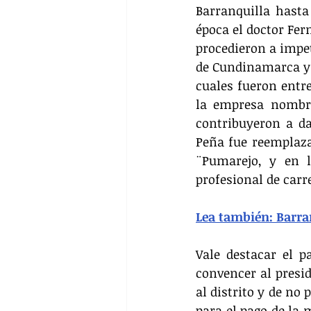
Barranquilla hasta
época el doctor Fer
procedieron a impet
de Cundinamarca y e
cuales fueron entr
la empresa nombra
contribuyeron a da
Peña fue reemplaza
¨Pumarejo, y en l
profesional de car
Lea también: Barra
Vale destacar el p
convencer al presid
al distrito y de no
para el pago de la 