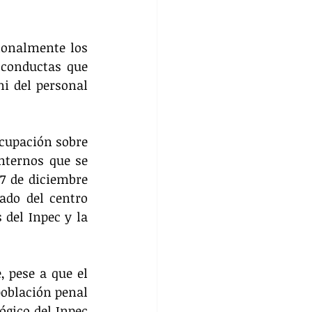
ionalmente los 
 conductas que 
i del personal 
cupación sobre 
nternos que se 
7 de diciembre 
do del centro 
del Inpec y la 
 pese a que el 
oblación penal 
ógico del Inpec 