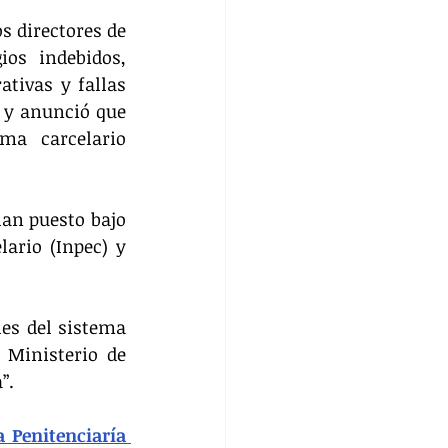
s directores de 
os indebidos, 
tivas y fallas 
 y anunció que 
a carcelario 
an puesto bajo 
ario (Inpec) y 
es del sistema 
Ministerio de 
”.
 Penitenciaría 