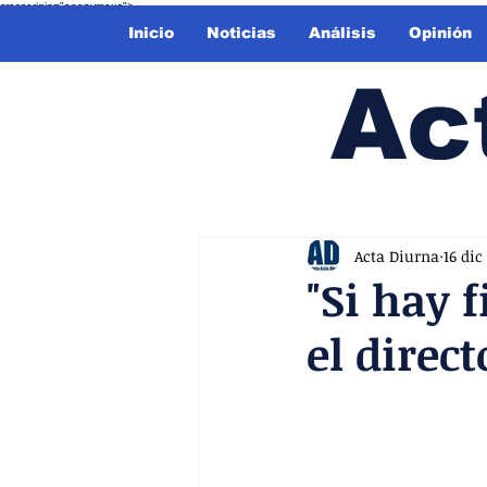
crossorigin="anonymous">
Inicio
Noticias
Análisis
Opinión
Ac
Acta Diurna
16 dic
"Si hay f
el direct