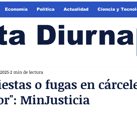
Economía
Política
Actualidad
Ciencia y Tecnol
ta Diurna
 2025
2 min de lectura
iestas o fugas en cárcele
or": MinJusticia