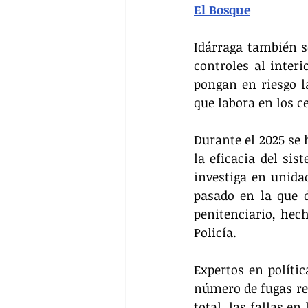
El Bosque
Idárraga también s
controles al inter
pongan en riesgo la
que labora en los c
Durante el 2025 se 
la eficacia del sis
investiga en unidad
pasado en la que d
penitenciario, hech
Policía.
Expertos en polític
número de fugas rep
total, las fallas en