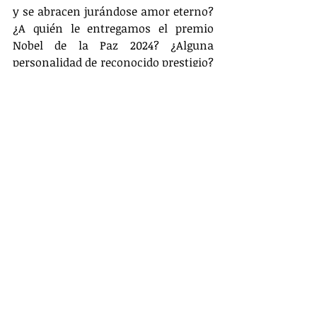
y se abracen jurándose amor eterno? 
¿A quién le entregamos el premio 
Nobel de la Paz 2024? ¿Alguna 
personalidad de reconocido prestigio? 
¿Tal vez Netanyahu o Biden? porque 
así se hizo un día con el terrorista de 
Menájem Beguín. Se ha sembrado el 
miedo, el caos. Es imposible hablar de 
desarme sino de un rearme total que 
va a elevar hasta el infinito las 
ganancias de la industria 
armamentística. La guerra produce 
mayores réditos económicos que la 
paz, porque la paz no es más que un 
estado de armonía muy simbólico, 
muy romántico e idealista que se 
escenifica con poéticas ceremonias 
de suelta de palomas, velitas, izada de 
banderas blancas y coros celestiales. 