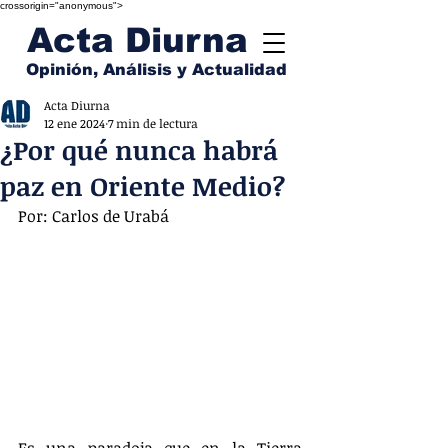
crossorigin="anonymous">
Acta Diurna
Opinión, Análisis y Actualidad
Acta Diurna
12 ene 2024
7 min de lectura
¿Por qué nunca habrá
paz en Oriente Medio?
Por: Carlos de Urabá
Es una paradoja que en la Tierra 