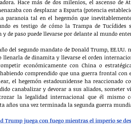
adora. Hace más de dos milenios, el ascenso de Ate
enazaba con desplazar a Esparta (potencia estableci
 paranoia tal en el hegemón que inevitablemente l
undo es testigo de cómo la Trampa de Tucídides se
 y de paso puede llevarse por delante al mundo ente
año del segundo mandato de Donald Trump, EE.UU. no
 llenarla de dinamita y llevarse el orden internaciona
competir económicamente con China o estratégic
, habiendo comprendido que una guerra frontal con e
lear, el hegemón estadounidense ha reaccionado co
dido canabalizar y devorar a sus aliados, someter v
trozar la legalidad internacional que él mismo c
a años una vez terminada la segunda guerra mundia
ld Trump juega con fuego mientras el imperio se d