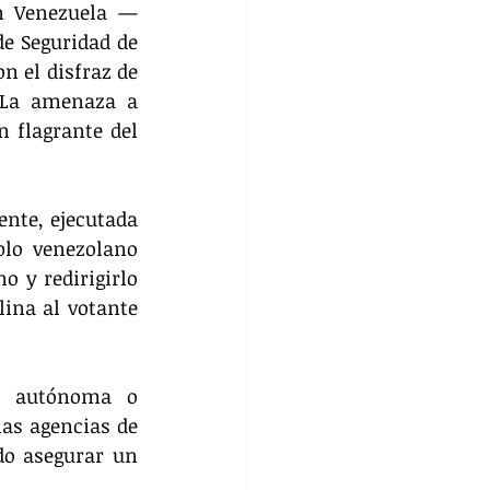
en Venezuela —
e Seguridad de 
 el disfraz de 
 La amenaza a 
 flagrante del 
nte, ejecutada 
lo venezolano 
 y redirigirlo 
ina al votante 
a autónoma o 
as agencias de 
do asegurar un 