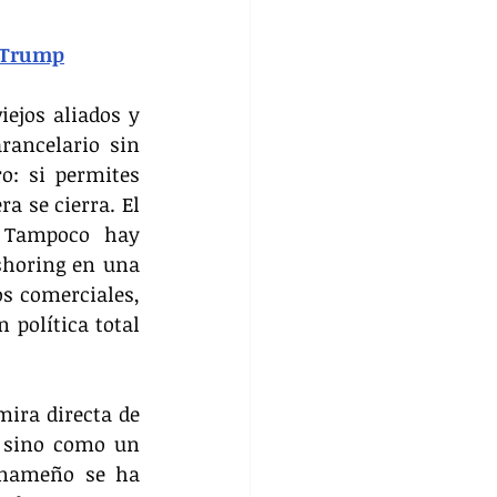
e Trump
ejos aliados y 
ancelario sin 
o: si permites 
a se cierra. El 
 Tampoco hay 
shoring en una 
s comerciales, 
política total 
ira directa de 
 sino como un 
anameño se ha 