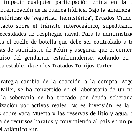
a impedir cualquier participación china en la in
odernización de la cuenca hídrica. Bajo la amenaza 
 retóricas de "seguridad hemisférica", Estados Unid
facto sobre el tránsito interoceánico, supeditando
esidades de despliegue naval. Para la administrac
 el cuello de botella que debe ser controlado a to
tas de suministro de Pekín y asegurar que el comerc
miso del gendarme estadounidense, violando en l
ca establecida en los Tratados Torrijos-Carter.
trategia cambia de la coacción a la compra. Argen
Milei, se ha convertido en el laboratorio de un ne
 la soberanía se ha trocado por deuda soberana
zación por activos reales. No es inversión, es la 
 sobre Vaca Muerta y las reservas de litio y agua, c
a de recursos baratos y convirtiendo al país en un pe
 Atlántico Sur.