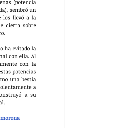
nas (potencia 
da), sembró un 
os llevó a la 
 cierra sobre 
ro.
 ha evitado la 
l con ella. Al 
amente con la 
stas potencias 
mo una bestia 
iolentamente a 
onstruyó a su 
l.
esmorona