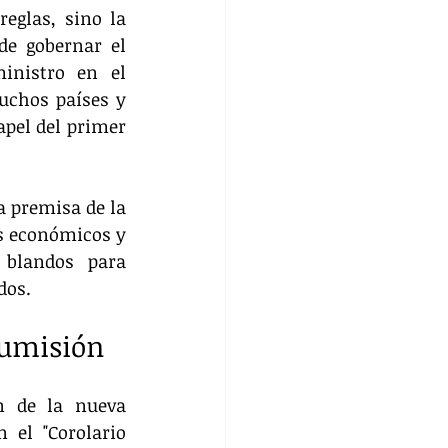
eglas, sino la 
de gobernar el 
nistro en el 
uchos países y 
pel del primer 
 premisa de la 
s económicos y 
 blandos para 
dos.
sumisión
n de la nueva 
 el "Corolario 