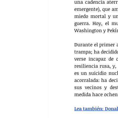
una cadencia aterr
emergente), que am
miedo mortal y una
guerra. Hoy, el m
Washington y Pekín
Durante el primer 
trampa; ha decidido
verse incapaz de 
resiliencia rusa, y
es un suicidio nuc
acorralada: ha deci
sus vecinos y des
medida hace ochent
Lea también: Dona