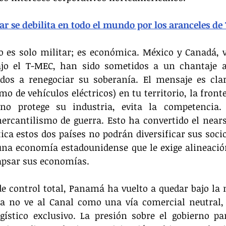
ar se debilita en todo el mundo por los aranceles d
o es solo militar; es económica. México y Canadá, vi
ajo el T-MEC, han sido sometidos a un chantaje ar
ados a renegociar su soberanía. El mensaje es clar
o de vehículos eléctricos) en tu territorio, la fronter
no protege su industria, evita la competencia.
ercantilismo de guerra. Esto ha convertido el near
ica estos dos países no podrán diversificar sus socio
na economía estadounidense que le exige alineación 
apsar sus economías.
de control total, Panamá ha vuelto a quedar bajo la m
a no ve al Canal como una vía comercial neutral,
ogístico exclusivo. La presión sobre el gobierno p