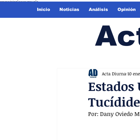
crossorigin="anonymous">
Inicio
Noticias
Análisis
Opinión
Ac
Acta Diurna
10 ene
Estados 
Tucídide
Por: Dany Oviedo M