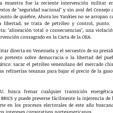
a muestra fue la reciente intervención militar 
extos de "seguridad nacional" y sin aval del Consejo d
nto de quiebre. Ahora los Yankies no se arropan con
 libertad; se trata de petróleo y control, punto.
ta: "alineación total o consecuencias", una violación
ervención consagrado en la Carta de la OEA. 
itar directa en Venezuela y el secuestro de su preside
 pretexto sobre democracia o la libertad del pueb
tico: sacar el petróleo venezolano del mercado chino
s refinerías texanas para bajar el precio de la gasol
U. busca frenar cualquier transición energétic
BRICS y puede preverse fácilmente la injerencia de l
orte en los procesos electorales de este año buscan
los intereses corporativos norteamericanos.