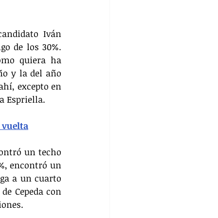
andidato Iván 
go de los 30%. 
omo quiera ha 
o y la del año 
ahí, excepto en 
 Espriella. 
 vuelta
ntró un techo 
%, encontró un 
ga a un cuarto 
 de Cepeda con 
iones. 