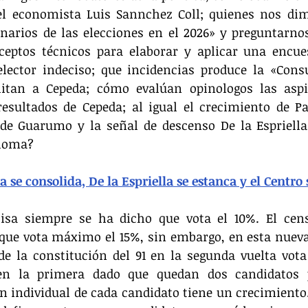
l economista Luis Sannchez Coll; quienes nos dimo
narios de las elecciones en el 2026» y preguntarnos
nceptos técnicos para elaborar y aplicar una encue
lector indeciso; que incidencias produce la «Consu
litan a Cepeda; cómo evalúan opinologos las aspi
resultados de Cepeda; al igual el crecimiento de P
de Guarumo y la señal de descenso De la Espriella 
aloma?
 se consolida, De la Espriella se estanca y el Centro
isa siempre se ha dicho que vota el 10%. El censo
ue vota máximo el 15%, sin embargo, en esta nueva
de la constitución del 91 en la segunda vuelta vota
 la primera dado que quedan dos candidatos pre
n individual de cada candidato tiene un crecimiento.