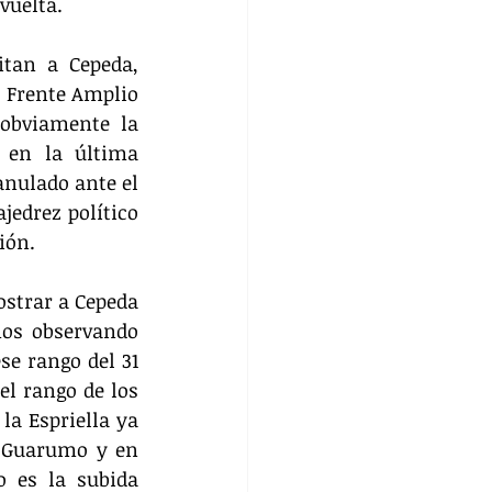
vuelta.
tan a Cepeda, 
 Frente Amplio 
obviamente la 
 en la última 
nulado ante el 
edrez político 
ión. 
strar a Cepeda 
os observando 
e rango del 31 
l rango de los 
a Espriella ya 
 Guarumo y en 
 es la subida 