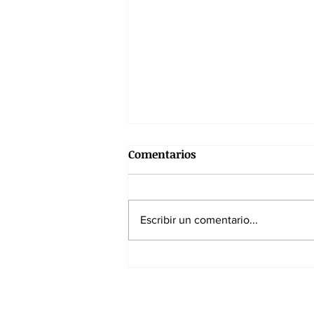
Comentarios
Escribir un comentario...
Gustavo Petro: avance
estructural, agujero fiscal y
fracaso de la Paz Total