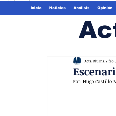
crossorigin="anonymous">
Inicio
Noticias
Análisis
Opinión
Ac
Acta Diurna
2 feb
Escenari
Por: Hugo Castillo 