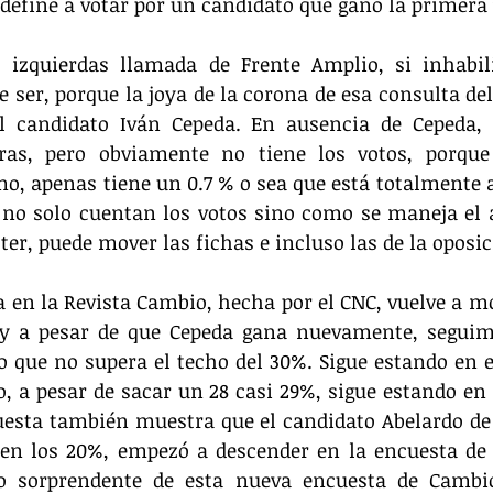
e define a votar por un candidato que ganó la primera 
 izquierdas llamada de Frente Amplio, si inhabili
e ser, porque la joya de la corona de esa consulta del
el candidato Iván Cepeda. En ausencia de Cepeda, 
ras, pero obviamente no tiene los votos, porque
, apenas tiene un 0.7 % o sea que está totalmente a
 no solo cuentan los votos sino como se maneja el aj
ter, puede mover las fichas e incluso las de la oposic
en la Revista Cambio, hecha por el CNC, vuelve a mo
 a pesar de que Cepeda gana nuevamente, seguim
 que no supera el techo del 30%. Sigue estando en es
o, a pesar de sacar un 28 casi 29%, sigue estando en e
esta también muestra que el candidato Abelardo de l
 en los 20%, empezó a descender en la encuesta de
o sorprendente de esta nueva encuesta de Cambio