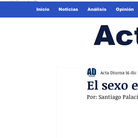
crossorigin="anonymous">
Inicio
Noticias
Análisis
Opinión
Ac
Acta Diurna
16 dic
El sexo e
Por: Santiago Palac