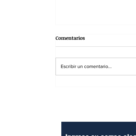
Comentarios
Escribir un comentario...
Los riesgos del espectáculo
político de Abelardo De la
Espriella
Suscríbase a nuest