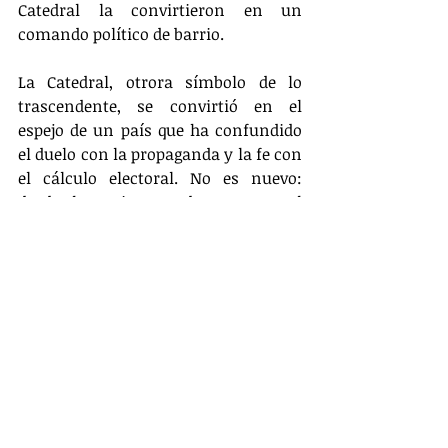
Catedral la convirtieron en un 
comando político de barrio.
La Catedral, otrora símbolo de lo 
trascendente, se convirtió en el 
espejo de un país que ha confundido 
el duelo con la propaganda y la fe con 
el cálculo electoral. No es nuevo: 
desde los griegos sabemos que el 
teatro político se alimenta de 
tragedias, y que la muerte, en manos 
de los poderosos, siempre se vuelve 
discurso. Camus recordaba que el 
absurdo no está en la muerte, sino en 
el intento de darle un sentido torcido. 
Aquí, la muerte de Miguel Uribe fue 
arrojada al mercado de votos, 
convertida en moneda de cambio en 
el templo mayor de la capital. En el 