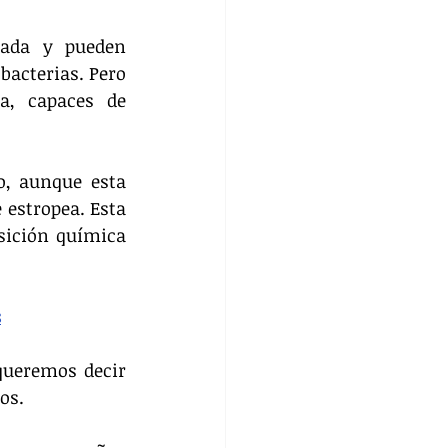
tada y pueden 
acterias. Pero 
, capaces de 
, aunque esta 
estropea. Esta 
sición química 
s
ueremos decir 
os.