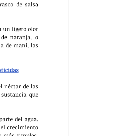
asco de salsa 
un ligero olor 
de naranja, o 
a de maní, las 
sticidas
 néctar de las 
 sustancia que 
rte del agua. 
el crecimiento 
 más simples, 