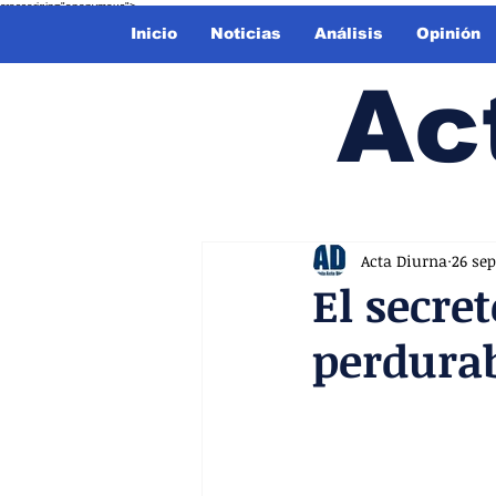
crossorigin="anonymous">
Inicio
Noticias
Análisis
Opinión
Ac
Acta Diurna
26 sep
El secre
perdurab