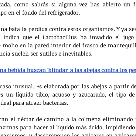
tada, como sabrás si alguna vez has abierto un fr
o en el fondo del refrigerador.
a batalla perdida contra estos organismos. Y ya sea 
 indica que el Lactobacillus ha invadido el jugo 
moho en la pared interior del frasco de mantequill
cia suelen ser sutiles e inevitables.
a bebida buscan 'blindar' a las abejas contra los pe
caso inusual. Es elaborada por las abejas a partir del
es un líquido tibio, acuoso y azucarado, el tipo de
ideal para atraer bacterias.
ran el néctar de camino a la colmena eliminando pa
nzimas para hacer al líquido más ácido, impidiendo 
rganismos, y descomponen los azúcares en azúcares