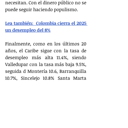
necesitan. Con el dinero público no se 
puede seguir haciendo populismo. 
Lea también:  Colombia cierra el 2025 
un desempleo del 8%
Finalmente, como en los últimos 20 
años, el Caribe sigue con la tasa de 
desempleo más alta 11.4%, siendo 
Valledupar con la tasa más baja 9.5%, 
seguida d Montería 10.6, Barranquilla 
10.7%, Sincelejo 10.8% Santa Marta 
12.0%, Riohacha 12.8% y la cenicienta 
Cartagena 13.1%. Esta última ciudad 
que es industrial y turística viene 
mostrando en la administración 
actual una tasa de desempleo alta.  
En cambio, en el Triángulo de Oro la 
tasa es del 8.7%, siendo la más baja la 