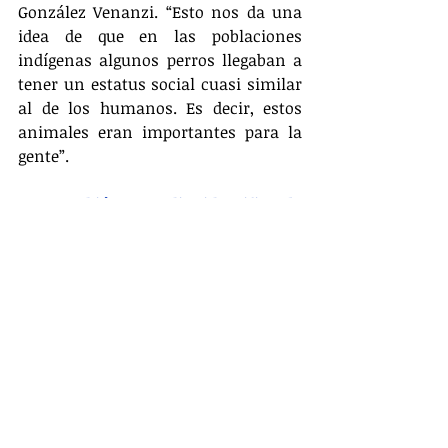
González Venanzi. “Esto nos da una 
idea de que en las poblaciones 
indígenas algunos perros llegaban a 
tener un estatus social cuasi similar 
al de los humanos. Es decir, estos 
animales eran importantes para la 
gente”.
Lea también: Estudio identifica la 
raza de perro más inteligente
Esto se aprecia en la disposición de 
sus restos funerarios. En 2006, 
arqueólogos argentinos descubrieron 
en la provincia de La Pampa, en el 
centro del país, los restos de un perro 
que vivió hace 900 años, 
cuidadosamente sepultado con sus 
cuatro patas apoyadas sobre el 