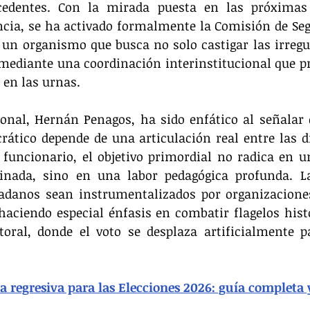
ecedentes. Con la mirada puesta en las próximas 
ncia, se ha activado formalmente la Comisión de Seg
, un organismo que busca no solo castigar las irregul
 mediante una coordinación interinstitucional que pr
 en las urnas.
onal, Hernán Penagos, ha sido enfático al señalar q
rático depende de una articulación real entre las d
 funcionario, el objetivo primordial no radica en u
minada, sino en una labor pedagógica profunda. La
dadanos sean instrumentalizados por organizaciones
haciendo especial énfasis en combatir flagelos hist
oral, donde el voto se desplaza artificialmente pa
 regresiva para las Elecciones 2026: guía completa 