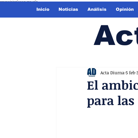
crossorigin="anonymous">
Inicio
Noticias
Análisis
Opinión
Ac
Acta Diurna
5 feb
El ambic
para las