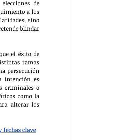
elecciones de 
uimiento a los 
aridades, sino 
etende blindar 
ue el éxito de 
istintas ramas 
na persecución 
 intención es 
 criminales o 
óricos como la 
ra alterar los 
y fechas clave