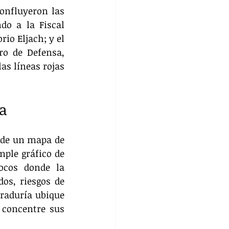
nfluyeron las 
do a la Fiscal 
o Eljach; y el 
ro de Defensa, 
s líneas rojas 
ia
 de un mapa de 
ple gráfico de 
ocos donde la 
s, riesgos de 
raduría ubique 
concentre sus 