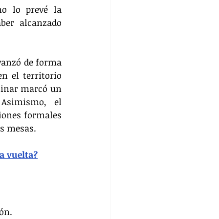
o lo prevé la 
ber alcanzado 
vanzó de forma 
 el territorio 
minar marcó un 
Asimismo, el 
iones formales 
as mesas. 
a vuelta?
ón.  