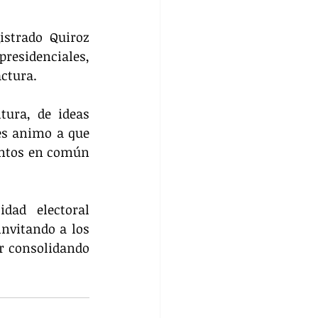
trado Quiroz 
residenciales, 
ctura.  
ura, de ideas 
es animo a que 
untos en común 
dad electoral 
nvitando a los 
r consolidando 