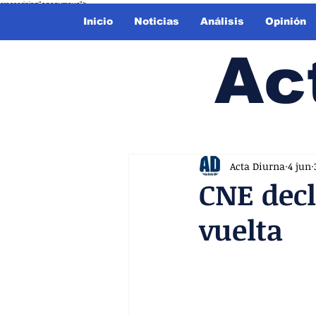
crossorigin="anonymous">
Inicio
Noticias
Análisis
Opinión
Ac
Acta Diurna
4 jun
CNE decl
vuelta