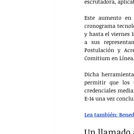
escrutadora, aplica
Este aumento en e
cronograma tecnológ
y hasta el viernes 
a sus representan
Postulación y Acre
Comitium en Línea.
Dicha herramienta 
permitir que los 
credenciales media
E-14 una vez conclui
Lea también: Benede
Un llamado a