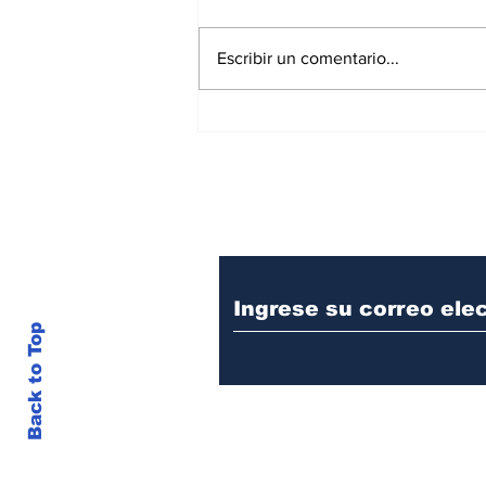
Escribir un comentario...
De la Espriella excluye al
presidente de la JEP de la
posesión presidencial
Suscríbase a nuest
Back to Top