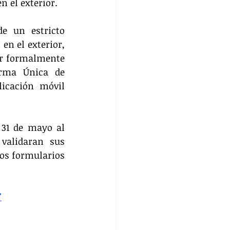
 el exterior.  
e un estricto 
n el exterior, 
ar formalmente 
orma Única de 
icación móvil 
31 de mayo al 
validaran sus 
os formularios 
"