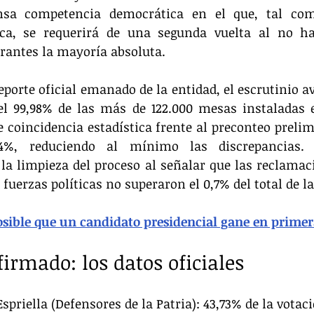
nsa competencia democrática en el que, tal com
tica, se requerirá de una segunda vuelta al no ha
rantes la mayoría absoluta. 
eporte oficial emanado de la entidad, el escrutinio a
el 99,98% de las más de 122.000 mesas instaladas en
e coincidencia estadística frente al preconteo preli
,94%, reduciendo al mínimo las discrepancias. 
la limpieza del proceso al señalar que las reclamac
 fuerzas políticas no superaron el 0,7% del total de l
osible que un candidato presidencial gane en primer
firmado: los datos oficiales
spriella (Defensores de la Patria): 43,73% de la votaci