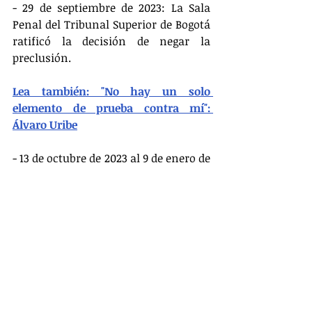
- 29 de septiembre de 2023: La Sala 
Penal del Tribunal Superior de Bogotá 
ratificó la decisión de negar la 
preclusión.
Lea también: "No hay un solo 
elemento de prueba contra mí": 
Álvaro Uribe
- 13 de octubre de 2023 al 9 de enero de 
2024: Fiscalía designa al fiscal Andrés 
Palencia, quien el día que tenía que 
decidir si llamaba a juicio al 
expresidente o pedía una nueva 
preclusión, decidió renunciar por 
asuntos personales y familiares. Fue 
nombrado el fiscal 12 Delegado ante 
la Corte Víctor Salcedo.