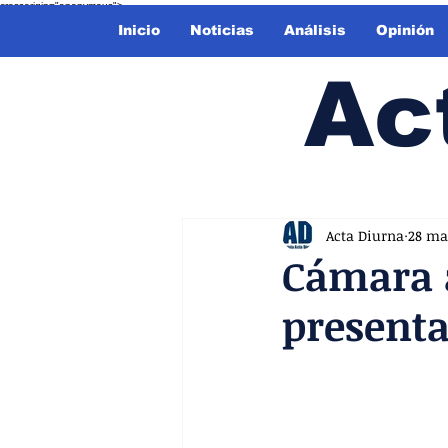
crossorigin="anonymous">
Inicio
Noticias
Análisis
Opinión
Ac
Acta Diurna
28 ma
Cámara a
presenta