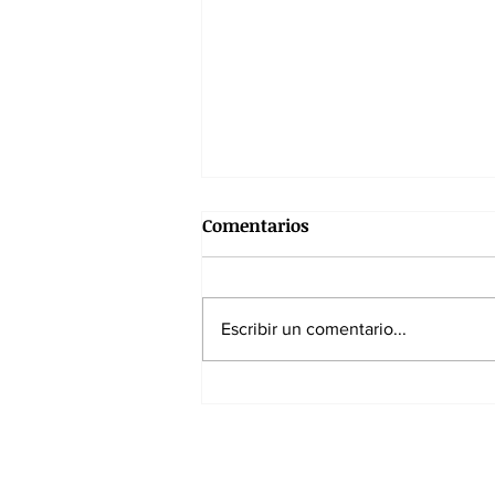
Comentarios
Escribir un comentario...
De la Espriella excluye al
presidente de la JEP de la
posesión presidencial
Suscríbase a nuest