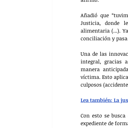
Añadió que “tuvim
Justicia, donde l
alimentaria (...). 
conciliación y pasa
Una de las innovac
integral, gracias 
manera anticipada
víctima. Esto aplic
culposos (accidentes
Lea también: La just
Con esto se busca q
expediente de form