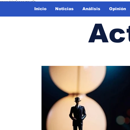
crossorigin="anonymous">
Inicio
Noticias
Análisis
Opinión
Ac