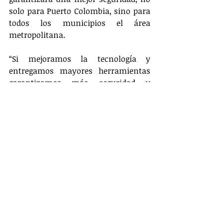
solo para Puerto Colombia, sino para 
todos los municipios el área 
metropolitana. 
“Si mejoramos la tecnología y 
entregamos mayores herramientas 
garantizamos más seguridad y 
tranquilidad para propios y turistas”, 
sostuvo el mandatario porteño. 
Actualidad
Entradas relacionadas
Ver todo