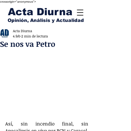
crossorigin="anonymous">
Acta Diurna
Opinión, Análisis y Actualidad
Acta Diurna
4 feb
2 min de lectura
Se nos va Petro
Así, sin incendio final, sin 
Apocalipsis en vivo por RCN y Caracol, 