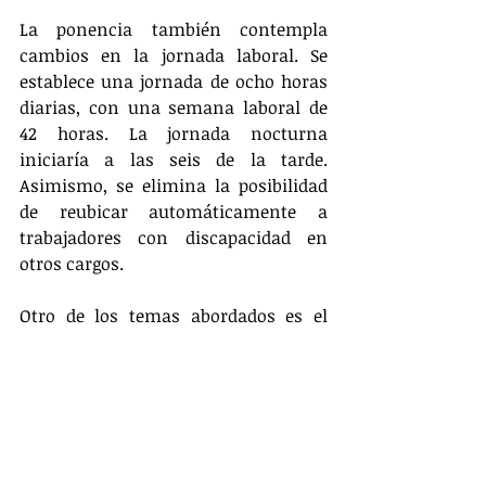
La ponencia también contempla 
cambios en la jornada laboral. Se 
establece una jornada de ocho horas 
diarias, con una semana laboral de 
42 horas. La jornada nocturna 
iniciaría a las seis de la tarde. 
Asimismo, se elimina la posibilidad 
de reubicar automáticamente a 
trabajadores con discapacidad en 
otros cargos.
Otro de los temas abordados es el 
trabajo mediante plataformas 
digitales. Se plantea que estos 
trabajadores coticen seguridad social 
con aportes del 60% por parte de la 
empresa y 40% del trabajador. 
También se indica que "se 