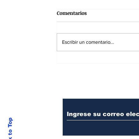
Comentarios
Escribir un comentario...
7 de agosto de 1819: La
batalla que hizo colapsar el
poder imperial
Suscríbase a nuest
Back to Top