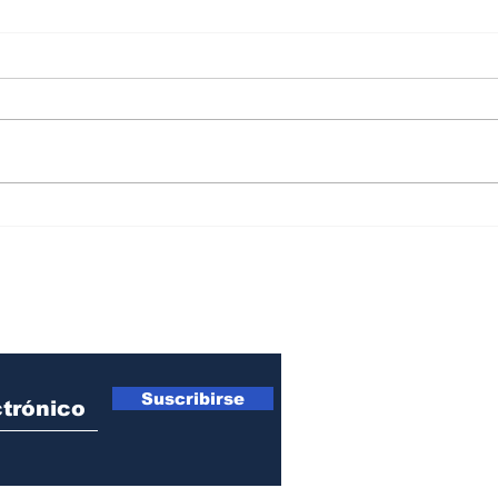
La seguridad estará en
La s
manos de una funcionaria
en e
procesada penalmente
De l
ro Newsletter
Suscribirse