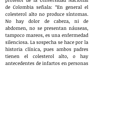
profesor de la Universidad Nacional 
de Colombia señala: “En general el 
colesterol alto no produce síntomas. 
No hay dolor de cabeza, ni de 
abdomen, no se presentan náuseas, 
tampoco mareos, es una enfermedad 
silenciosa. La sospecha se hace por la 
historia clínica, pues ambos padres 
tienen el colesterol alto, o hay 
antecedentes de infartos en personas 
jóvenes. Es importante saber que 
algunas manifestaciones en la piel sí 
pueden aparecer rápidamente. Se 
trata de los xantomas conocidos 
como los “tumores de colesterol”, que 
se localizan en las articulaciones: 
rodillas, codos, dedos de las manos y 
de los pies. Los xantomas planos, 
especie de manchas elevadas 