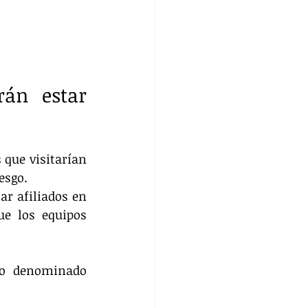
án estar 
que visitarían 
esgo.
r afiliados en 
e los equipos 
lo denominado 