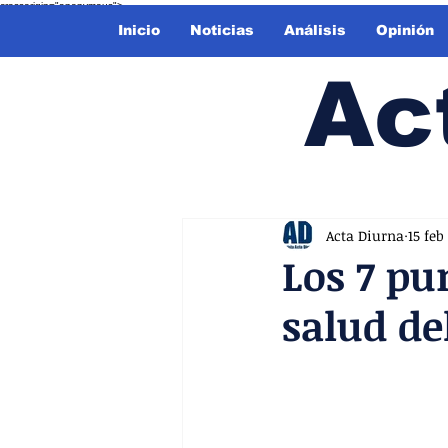
crossorigin="anonymous">
Inicio
Noticias
Análisis
Opinión
Ac
Acta Diurna
15 feb
Los 7 pu
salud de