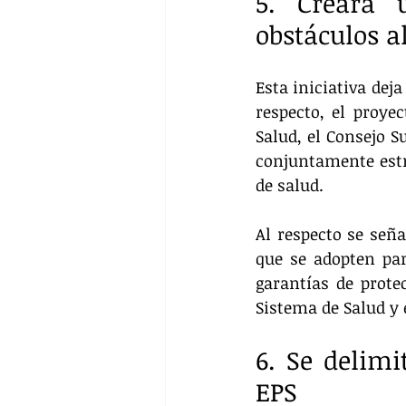
5. Creará 
obstáculos a
Esta iniciativa deja
respecto, el proye
Salud, el Consejo S
conjuntamente estra
de salud.
Al respecto se señ
que se adopten par
garantías de prote
Sistema de Salud y 
6. Se delimi
EPS