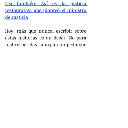
Lea también: Así es la justicia 
restaurativa que planteó el ministro 
de Justicia
Hoy, más que nunca, escribir sobre 
estas historias es un deber. No para 
reabrir heridas, sino para impedir que 
el olvido se convierta en la lápida 
definitiva de las víctimas. La paz no 
puede construirse sobre cenizas sin 
nombre ni sobre expedientes 
archivados en sótanos judiciales. La 
verdadera justicia transicional será 
aquella que escuche a las víctimas, 
revele toda la verdad y dignifique la 
memoria de quienes fueron 
silenciados.
Opinión