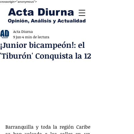
crossorigin="anonymous">
Acta Diurna
Opinión, Análisis y Actualidad
Acta Diurna
9 jun
4 min de lectura
¡Junior bicampeón!: el
'Tiburón' Conquista la 12
Barranquilla y toda la región Caribe 
se han volcado a las calles en un 