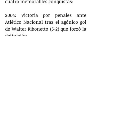
cuatro memorables conquistas:
2004: Victoria por penales ante 
Atlético Nacional tras el agónico gol 
de Walter Ribonetto (5-2) que forzó la 
definición.
2018: Coronación frente a 
Independiente Medellín haciendo 
valer el 4-1 de la ida con el respiro 
definitivo que dio el gol de Yony 
González en el Atanasio (3-1).
2023: Otra remontada épica ante 
Independiente Medellín con la 
agónica volea de Vladimir Hernández 
al minuto 90 y la posterior efectividad 
en los penales con Santiago Mele.