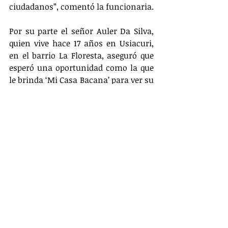
ciudadanos”, comentó la funcionaria.
Por su parte el señor Auler Da Silva, 
quien vive hace 17 años en Usiacuri, 
en el barrio La Floresta, aseguró que 
esperó una oportunidad como la que 
le brinda ‘Mi Casa Bacana’ para ver su 
casa renovada.
“Me siento feliz porque la comunidad 
necesita mucho de esta ayuda, de ese 
baño, esa cocina que muchos hogares 
no tienen; por eso agradezco a la 
Gobernación y la administración 
Verano por traernos este proyecto que 
tanto necesitamos, ¡gracias Mi Casa 
Bacana!”, manifestó Da Silva.
Actualidad