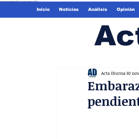
crossorigin="anonymous">
Inicio
Noticias
Análisis
Opinión
Ac
Acta Diurna
10 no
Embarazo
pendien