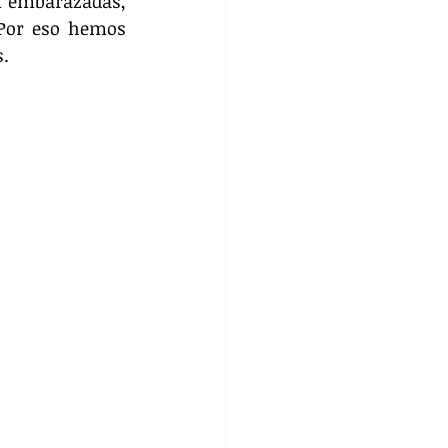
n embarazadas, 
Por eso hemos 
. 