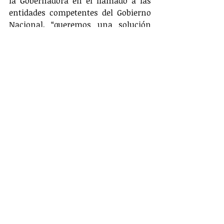
la Gobernadora en el llamado a las 
entidades competentes del Gobierno 
Nacional, “queremos una solución 
para que los canales puedan evacuar 
rápidamente las aguas y que estos 
motores de la estación de Boquitas 
puedan funcionar las 24 horas y que 
las máquinas que tenemos 
trabajando no paren en ninguno de 
los tramos, para poder evacuar las 
aguas y que los niveles del embalse 
bajen y poder aliviar a estas 
comunidades que están afectadas”, 
resaltó.
Posterior a la visita a Santa Lucía, la 
Gobernadora se reunió con los 
alcaldes de los municipios afectados: 
Manatí, Santa Lucía, Baranoa, 