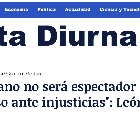
Economía
Política
Actualidad
Ciencia y Tecnol
ta Diurna
2025
2 min de lectura
cano no será espectador
so ante injusticias": Leó