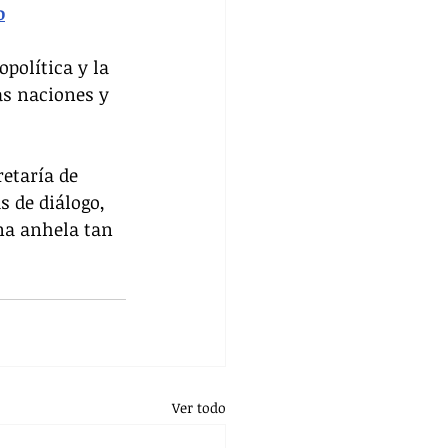
o
política y la 
s naciones y 
retaría de 
 de diálogo, 
na anhela tan 
Ver todo