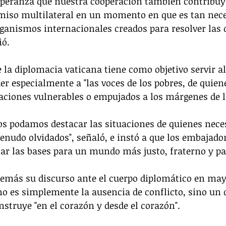
esperanza que nuestra cooperación también contribuya
miso multilateral en un momento en que es tan nece
rganismos internacionales creados para resolver las 
ió.
 la diplomacia vaticana tiene como objetivo servir al 
 especialmente a "las voces de los pobres, de quiene
aciones vulnerables o empujados a los márgenes de l
os podamos destacar las situaciones de quienes nece
nudo olvidados", señaló, e instó a que los embajador
ar las bases para un mundo más justo, fraterno y pac
demás su discurso ante el cuerpo diplomático en may
no es simplemente la ausencia de conflicto, sino un 
onstruye "en el corazón y desde el corazón".