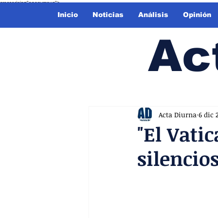
crossorigin="anonymous">
Inicio
Noticias
Análisis
Opinión
Ac
Acta Diurna
6 dic 
"El Vati
silencio