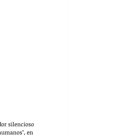
or silencioso 
 humanos", en 