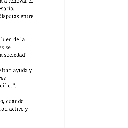
 a renovar el 
sario, 
disputas entre 
bien de la 
s se 
a sociedad".
sitan ayuda y 
es 
ífico".
o, cuando 
don activo y 