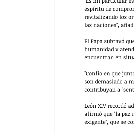
"Es mi particular 
espíritu de compro
revitalizando los o
las naciones", añad
El Papa subrayó que
humanidad y atender
encuentran en situ
"Confío en que junt
son demasiado a me
contribuyan a "sent
León XIV recordó a
afirmó que "la paz 
exigente", que se c