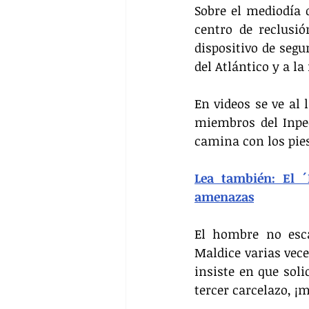
Sobre el mediodía d
centro de reclusi
dispositivo de seg
del Atlántico y a l
En videos se ve al 
miembros del Inpec
camina con los pie
Lea también: El ´
amenazas
El hombre no esca
Maldice varias vece
insiste en que sol
tercer carcelazo, ¡m