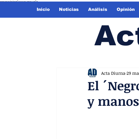
crossorigin="anonymous">
Inicio
Noticias
Análisis
Opinión
Ac
Acta Diurna
29 ma
El ´Negr
y manos 