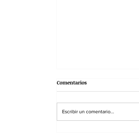
Comentarios
Escribir un comentario...
7 de agosto de 1819: La
batalla que hizo colapsar el