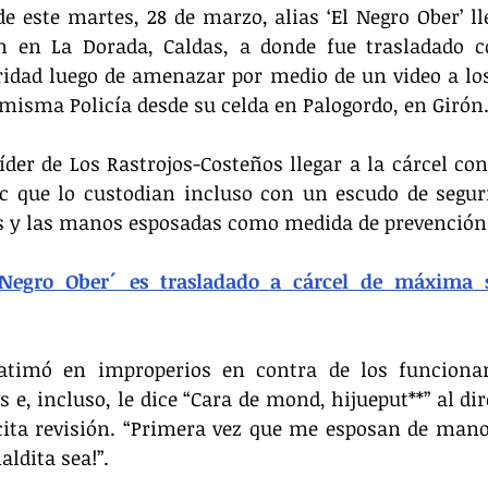
e este martes, 28 de marzo, alias ‘El Negro Ober’ ll
ón en La Dorada, Caldas, a donde fue trasladado c
uridad luego de amenazar por medio de un video a lo
a misma Policía desde su celda en Palogordo, en Girón.
líder de Los Rastrojos-Costeños llegar a la cárcel con
 que lo custodian incluso con un escudo de seguri
s y las manos esposadas como medida de prevención
Negro Ober´ es trasladado a cárcel de máxima s
timó en improperios en contra de los funcionari
s e, incluso, le dice “Cara de mond, hijueput**” al di
icita revisión. “Primera vez que me esposan de mano
aldita sea!”.