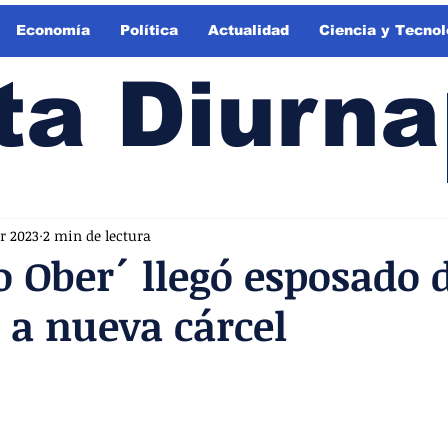
Economía
Política
Actualidad
Ciencia y Tecnol
ta Diurna
r 2023
2 min de lectura
o Ober´ llegó esposado 
a nueva cárcel