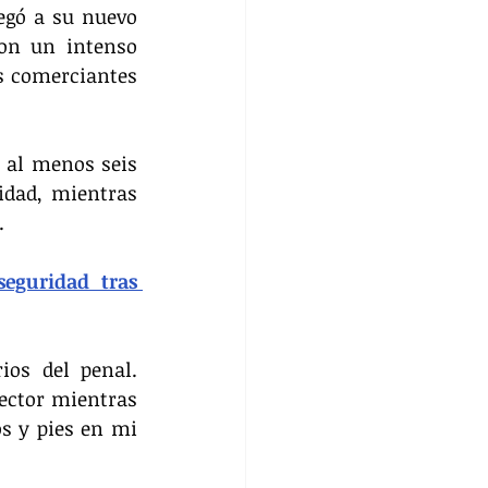
egó a su nuevo 
on un intenso 
s comerciantes 
 
 al menos seis 
dad, mientras 
.
eguridad tras 
os del penal. 
rector mientras 
s y pies en mi 