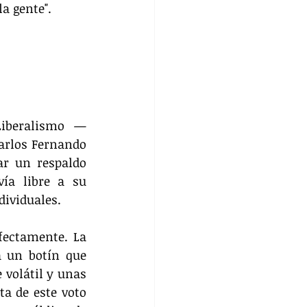
la gente".
Liberalismo —
arlos Fernando 
r un respaldo 
ía libre a su 
dividuales.
ectamente. La 
 un botín que 
volátil y unas 
a de este voto 