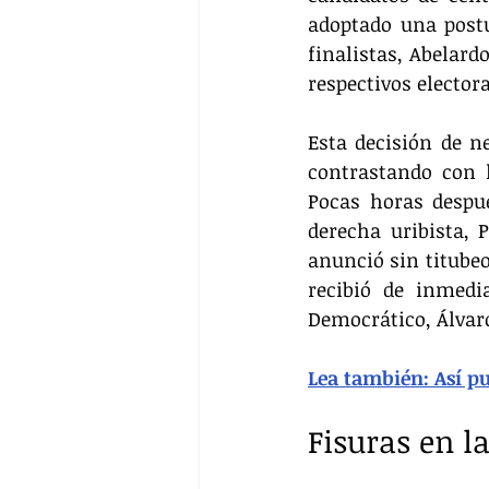
adoptado una postu
finalistas, Abelard
respectivos elector
Esta decisión de ne
contrastando con l
Pocas horas despué
derecha uribista, 
anunció sin titubeo
recibió de inmedia
Democrático, Álvaro
Lea también: Así pu
Fisuras en l