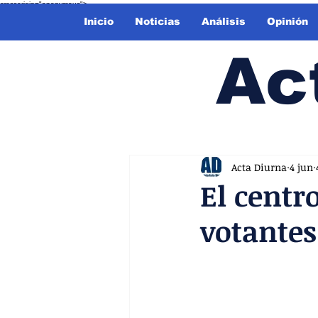
crossorigin="anonymous">
Inicio
Noticias
Análisis
Opinión
Ac
Acta Diurna
4 jun
El centro
votantes