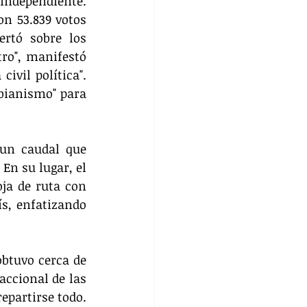
 independiente. 
n 53.839 votos 
rtó sobre los 
ro", manifestó 
ivil política". 
bianismo" para 
un caudal que 
En su lugar, el 
ja de ruta con 
s, enfatizando 
btuvo cerca de 
ccional de las 
partirse todo. 