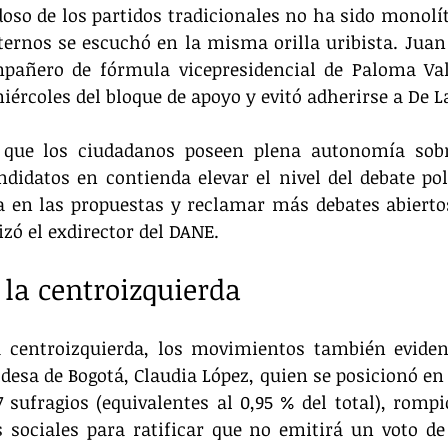
oso de los partidos tradicionales no ha sido monolíti
ernos se escuchó en la misma orilla uribista. Juan 
pañero de fórmula vicepresidencial de Paloma Valen
ércoles del bloque de apoyo y evitó adherirse a De La
que los ciudadanos poseen plena autonomía sobr
ndidatos en contienda elevar el nivel del debate polí
 en las propuestas y reclamar más debates abiertos
izó el exdirector del DANE.
 la centroizquierda
a centroizquierda, los movimientos también evidenc
ldesa de Bogotá, Claudia López, quien se posicionó en 
7 sufragios (equivalentes al 0,95 % del total), rompió
s sociales para ratificar que no emitirá un voto de