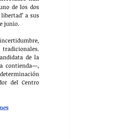
no de los dos 
libertad" a sus 
e junio.
incertidumbre, 
radicionales. 
ndidata de la 
a contienda—, 
 determinación 
or del Centro 
ones