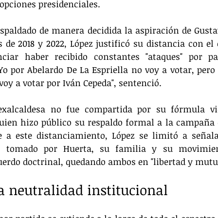
opciones presidenciales.
spaldado de manera decidida la aspiración de Gustav
s de 2018 y 2022, López justificó su distancia con el 
ciar haber recibido constantes "ataques" por par
 "Yo por Abelardo De La Espriella no voy a votar, pero
oy a votar por Iván Cepeda", sentenció.
exalcaldesa no fue compartida por su fórmula vice
uien hizo público su respaldo formal a la campaña 
te a este distanciamiento, López se limitó a señal
 tomado por Huerta, su familia y su movimiento
erdo doctrinal, quedando ambos en "libertad y mutua
a neutralidad institucional