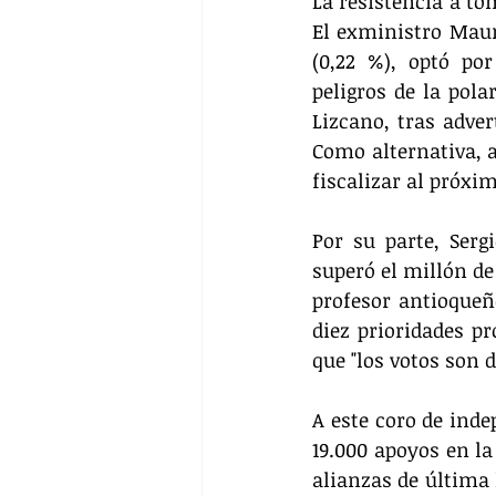
La resistencia a to
El exministro Maur
(0,22 %), optó po
peligros de la pola
Lizcano, tras adver
Como alternativa, 
fiscalizar al próx
Por su parte, Serg
superó el millón de 
profesor antioqueño
diez prioridades pr
que "los votos son 
A este coro de ind
19.000 apoyos en la
alianzas de última 