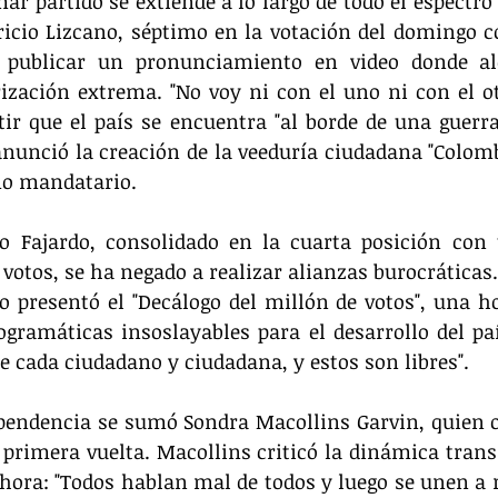
mar partido se extiende a lo largo de todo el espectro
icio Lizcano, séptimo en la votación del domingo co
r publicar un pronunciamiento en video donde ale
rización extrema. "No voy ni con el uno ni con el ot
tir que el país se encuentra "al borde de una guerra c
anunció la creación de la veeduría ciudadana "Colom
imo mandatario.
io Fajardo, consolidado en la cuarta posición con 
votos, se ha negado a realizar alianzas burocráticas. 
 presentó el "Decálogo del millón de votos", una ho
ogramáticas insoslayables para el desarrollo del paí
de cada ciudadano y ciudadana, y estos son libres".
ependencia se sumó Sondra Macollins Garvin, quien o
 primera vuelta. Macollins criticó la dinámica transa
hora: "Todos hablan mal de todos y luego se unen a re