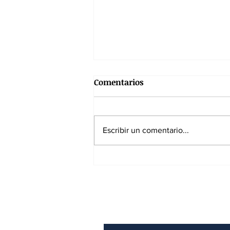
Comentarios
Escribir un comentario...
La aprobación de Trump
cae al 32%: el segundo
presidente más impopular
Suscríbase a nuest