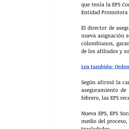
que tenía la EPS Co
Entidad Promotora d
El director de aseg
nueva asignación se
colombianos, garan
de los afiliados y s
Lea también: Orde
Según afirmó la car
aseguramiento de e
febrero, las EPS re
Nueva EPS, EPS Sur
medio del proceso, 
trasladados.