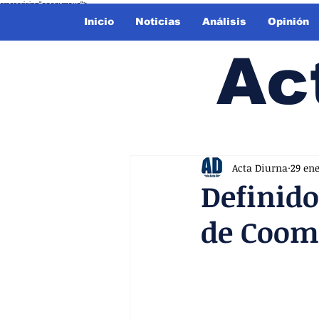
crossorigin="anonymous">
Inicio
Noticias
Análisis
Opinión
Ac
Acta Diurna
29 en
Definido
de Coome