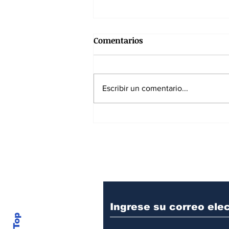
Comentarios
Escribir un comentario...
En Colombia indigna más
un chiste que la violencia:
el caso de Macafolla
Suscríbase a nuest