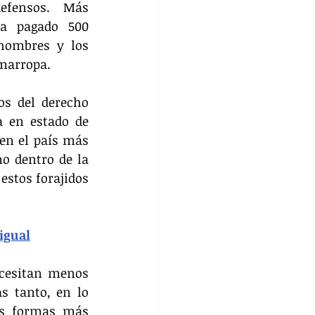
fensos. Más 
a pagado 500 
hombres y los 
emarropa.
os del derecho 
 en estado de 
en el país más 
o dentro de la 
stos forajidos 
igual
cesitan menos 
 tanto, en lo 
as formas más 