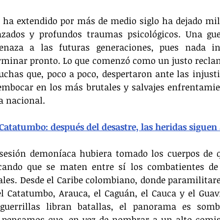
e ha extendido por más de medio siglo ha dejado mil
azados y profundos traumas psicológicos. Una gue
enaza a las futuras generaciones, pues nada in
rminar pronto. Lo que comenzó como un justo reclamo
chas que, poco a poco, despertaron ante las injustic
embocar en los más brutales y salvajes enfrentamien
a nacional.
Catatumbo: después del desastre, las heridas siguen 
sesión demoníaca hubiera tomado los cuerpos de q
cando que se maten entre sí los combatientes de l
les. Desde el Caribe colombiano, donde paramilitare
el Catatumbo, Arauca, el Caguán, el Cauca y el Guavi
uerrillas libran batallas, el panorama es sombr
 pensamos que, en vez de nombrar a un alto comis