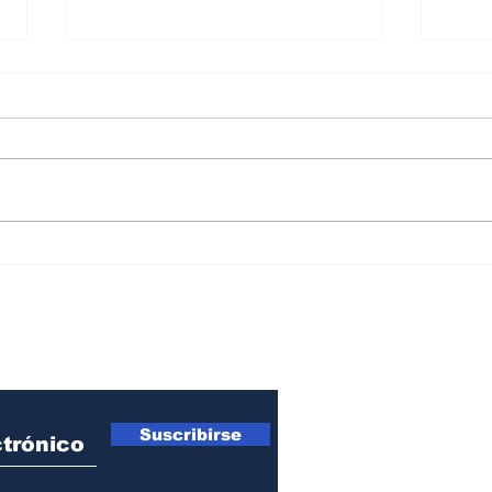
Carta a Indalecio
La U
Dangond… ¡con categoría!
term
desc
ro Newsletter
Suscribirse