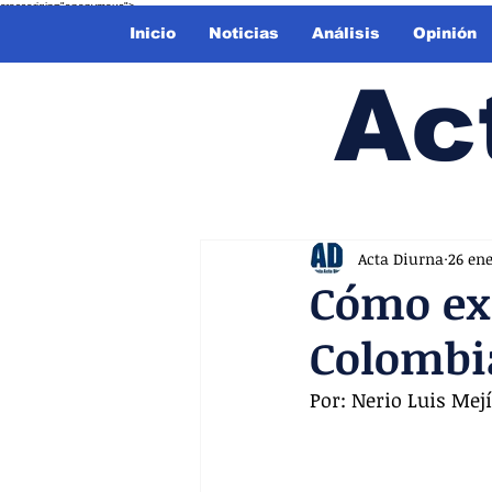
crossorigin="anonymous">
Inicio
Noticias
Análisis
Opinión
Ac
Acta Diurna
26 en
Cómo exo
Colombi
Por: Nerio Luis Mej