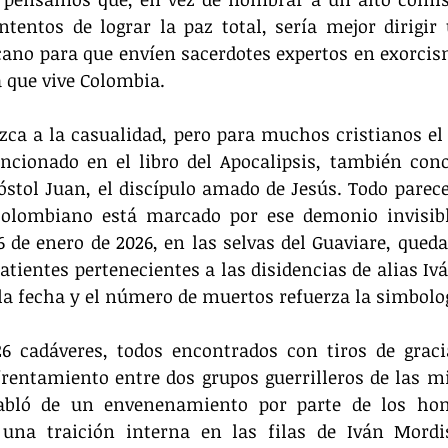
tentos de lograr la paz total, sería mejor dirigir 
cano para que envíen sacerdotes expertos en exorcis
a que vive Colombia.
zca a la casualidad, pero para muchos cristianos el
encionado en el libro del Apocalipsis, también con
óstol Juan, el discípulo amado de Jesús. Todo parece 
colombiano está marcado por ese demonio invisible
6 de enero de 2026, en las selvas del Guaviare, queda
tientes pertenecientes a las disidencias de alias Ivá
la fecha y el número de muertos refuerza la simbolog
26 cadáveres, todos encontrados con tiros de gracia
frentamiento entre dos grupos guerrilleros de las m
abló de un envenenamiento por parte de los hom
e una traición interna en las filas de Iván Mordi