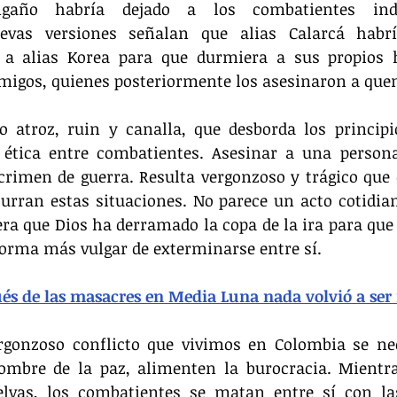
gaño habría dejado a los combatientes inde
evas versiones señalan que alias Calarcá habrí
 a alias Korea para que durmiera a sus propios 
emigos, quienes posteriormente los asesinaron a qu
o atroz, ruin y canalla, que desborda los principi
 ética entre combatientes. Asesinar a una persona
crimen de guerra. Resulta vergonzoso y trágico que 
urran estas situaciones. No parece un acto cotidian
era que Dios ha derramado la copa de la ira para que e
forma más vulgar de exterminarse entre sí.
és de las masacres en Media Luna nada volvió a ser 
ergonzoso conflicto que vivimos en Colombia se ne
ombre de la paz, alimenten la burocracia. Mientras
elvas, los combatientes se matan entre sí con l