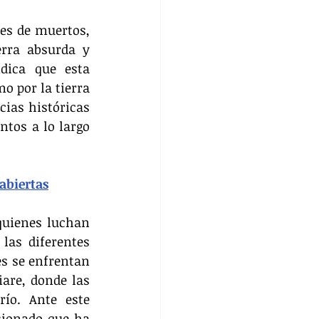
es de muertos, 
rra absurda y 
dica que esta 
 por la tierra 
ias históricas 
tos a lo largo 
abiertas
uienes luchan 
as diferentes 
s se enfrentan 
are, donde las 
ío. Ante este 
ionado que ha 