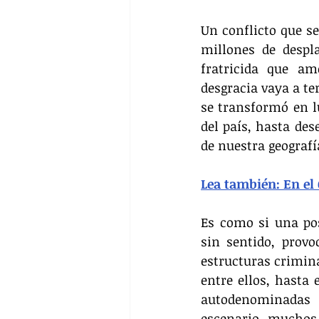
Un conflicto que s
millones de despl
fratricida que am
desgracia vaya a te
se transformó en lu
del país, hasta des
de nuestra geografí
Lea también: En el 
Es como si una po
sin sentido, provo
estructuras crimina
entre ellos, hasta 
autodenominadas g
escenario, muchos