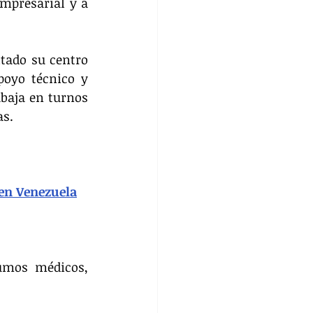
mpresarial y a 
tado su centro 
poyo técnico y 
abaja en turnos 
as.
 en Venezuela
umos médicos, 