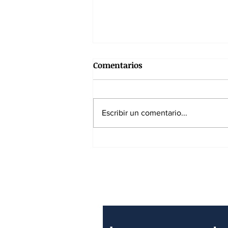
Comentarios
Escribir un comentario...
7 de agosto de 1819: La
batalla que hizo colapsar el
poder imperial
Suscríbase a nuest