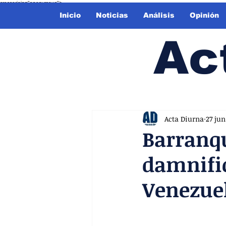
crossorigin="anonymous">
Inicio
Noticias
Análisis
Opinión
Ac
Acta Diurna
27 jun
Barranqu
damnifi
Venezue