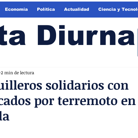
Economía
Política
Actualidad
Ciencia y Tecnol
ta Diurna
2 min de lectura
illeros solidarios con
cados por terremoto en
la