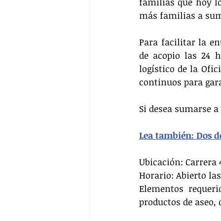
familias que hoy lo
más familias a sum
Para facilitar la e
de acopio las 24 h
logístico de la Ofi
continuos para gara
Si desea sumarse a 
Lea también: Dos d
Ubicación: Carrera 4
Horario: Abierto las
Elementos requeri
productos de aseo, 