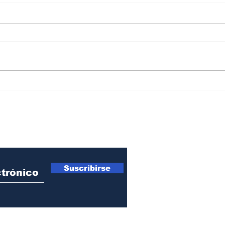
La seguridad estará en
La s
manos de una funcionaria
en e
procesada penalmente
De l
ro Newsletter
Suscribirse