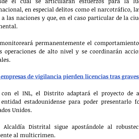
sde el cual se articularán esfuerzos para la lu
cional, en especial delitos como el narcotráfico, lav
 a las naciones y que, en el caso particular de la ciu
mental.
 monitoreará permanentemente el comportamiento d
as operaciones de alto nivel y se coordinarán accio
les.
empresas de vigilancia pierden licencias tras graves
con el INL, el Distrito adaptará el proyecto de a
 entidad estadounidense para poder presentarlo f
ados Unidos.
 Alcaldía Distrital sigue apostándole al robustec
rente al multicrimen.