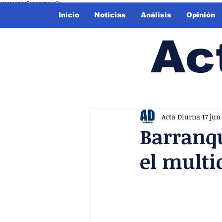
crossorigin="anonymous">
Inicio
Noticias
Análisis
Opinión
Ac
Acta Diurna
17 jun
Barranqu
el multi