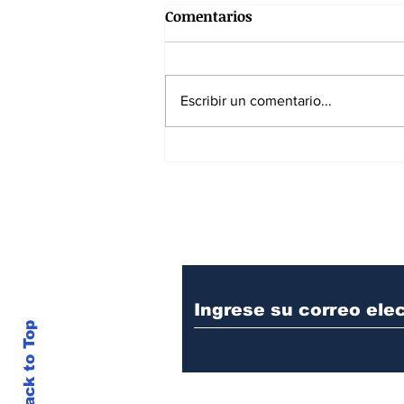
Comentarios
Escribir un comentario...
7 de agosto de 1819: La
batalla que hizo colapsar el
poder imperial
Suscríbase a nuest
Back to Top